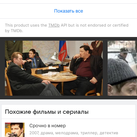
Показать все
This product uses the
TMDb
API but is not endorsed or certified
by TMDb.
Похожие фильмы и сериалы
Срочно в номер
2007, драма, мелодрама, триллер, детектив