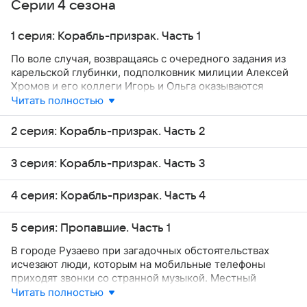
Серии 4 сезона
1 серия: Корабль-призрак. Часть 1
По воле случая, возвращаясь с очередного задания из
карельской глубинки, подполковник милиции Алексей
Хромов и его коллеги Игорь и Ольга оказываются
на борту прогулочного теплохода, на котором
Читать полностью
совершают корпоративное круизное плавание
сотрудники издательства «Интербук». По злой иронии
2 серия: Корабль-призрак. Часть 2
судьбы недавно погибший сын капитана корабля
Дмитрий работал в издательстве «Интербук» и был
3 серия: Корабль-призрак. Часть 3
в курсе всех финансовых махинаций руководства
фирмы. Убийство Дмитрия так и осталось
не раскрытым, преступник избежал наказания.
4 серия: Корабль-призрак. Часть 4
5 серия: Пропавшие. Часть 1
В городе Рузаево при загадочных обстоятельствах
исчезают люди, которым на мобильные телефоны
приходят звонки со странной музыкой. Местный
эксперт по аномальным явлениям Боровский связывает
Читать полностью
эти исчезновения с феноменом телепортации.