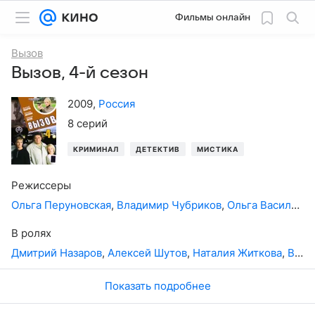
Фильмы онлайн
Вызов
Вызов, 4-й сезон
2009
,
Россия
8 серий
КРИМИНАЛ
ДЕТЕКТИВ
МИСТИКА
Режиссеры
Ольга Перуновская
,
Владимир Чубриков
,
Ольга Васильева-Назарова
В ролях
Дмитрий Назаров
,
Алексей Шутов
,
Наталия Житкова
,
Валерий Афанасьев
Показать подробнее