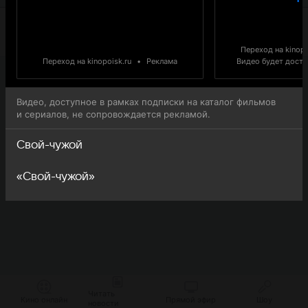
Переход на kinopo
Переход на kinopoisk.ru
•
Реклама
Видео будет доступ
Видео, доступное в рамках подписки на каталог фильмов
и сериалов, не сопровождается рекламой.
Свой-чужой
«Свой-чужой»
Читать
Кино онлайн
Прямой эфир
Шоу
новости