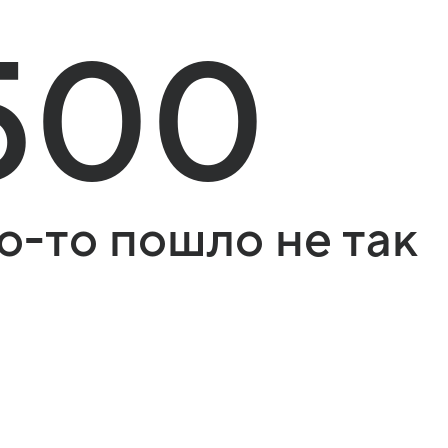
500
о-то пошло не так