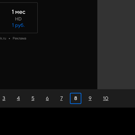
1 мес
HD
1 руб.
k.ru
•
Реклама
3
4
5
6
7
8
9
10