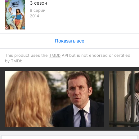
3 сезон
8 серий
2014
Показать все
This product uses the
TMDb
API but is not endorsed or certified
by TMDb.