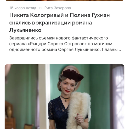
18 часов назад
Рита Захарова
Никита Кологривый и Полина Гухман
снялись в экранизации романа
Лукьяненко
Завершились съемки нового фантастического
сериала «Рыцари Сорока Островов» по мотивам
одноименного романа Сергея Лукьяненко. Главные
роли в проекте исполнили Артем Кошман, Полина
Гухман, Никита Кологривый.