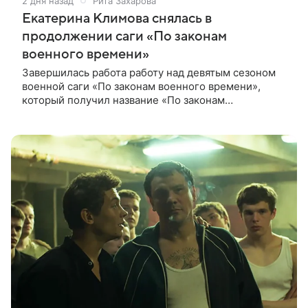
2 дня назад
Рита Захарова
Екатерина Климова снялась в
продолжении саги «По законам
военного времени»
Завершилась работа работу над девятым сезоном
военной саги «По законам военного времени»,
который получил название «По законам
послевоенного времени». К своим ролям вернулись
Екатерина Климова и Александр