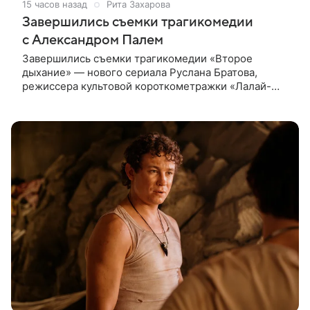
15 часов назад
Рита Захарова
Завершились съемки трагикомедии
с Александром Палем
Завершились съемки трагикомедии «Второе
дыхание» — нового сериала Руслана Братова,
режиссера культовой короткометражки «Лалай-
Балалай» и фильма «Экспресс». Главную роль —
бывшего спортсмена, попавшего в рехаб —