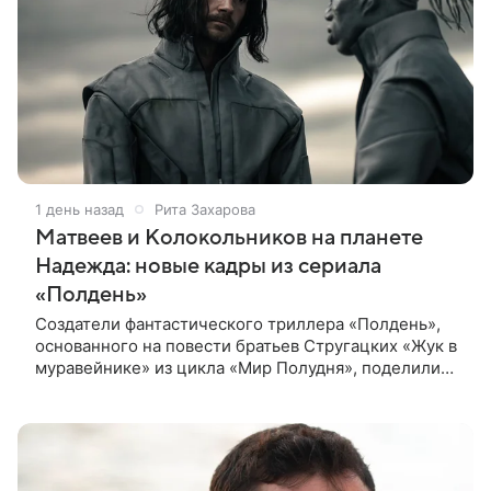
1 день назад
Рита Захарова
Матвеев и Колокольников на планете
Надежда: новые кадры из сериала
«Полдень»
Создатели фантастического триллера «Полдень»,
основанного на повести братьев Стругацких «Жук в
муравейнике» из цикла «Мир Полудня», поделились
свежими кадрами с ключевыми героями —
Максимом Каммерером в