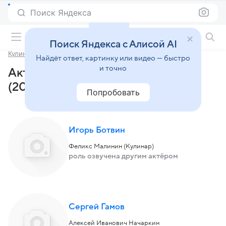
Поиск Яндекса
Фильмы онлайн
Поиск Яндекса с Алисой AI
Кулинар
Найдёт ответ, картинку или видео — быстро
и точно
Актеры и роли сериала «Кулинар»
(2012)
Попробовать
Игорь Ботвин
Феликс Малинин (Кулинар)
роль озвучена другим актёром
Сергей Гамов
Алексей Иванович Начаркин