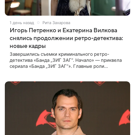
1 день назад
Рита Захарова
Игорь Петренко и Екатерина Вилкова
снялись продолжении ретро-детектива:
новые кадры
Завершились съемки криминального ретро-
детектива «Банда „ЗИГ ЗАГ“. Начало» — приквела
сериала «Банда „ЗИГ ЗАГ“». Главные роли
исполнили Игорь Петренко, Павел Трубинер,
Екатерина Вилкова, Дмитрий Куличков и