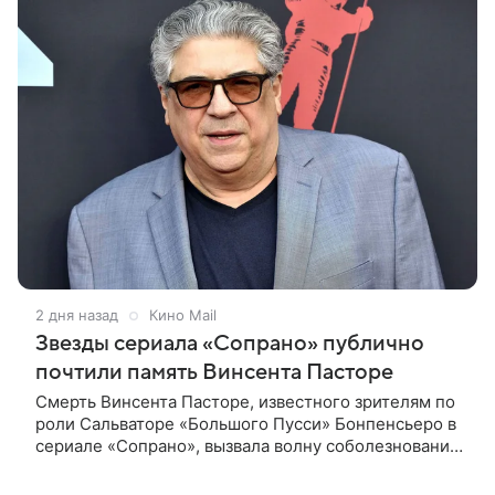
2 дня назад
Кино Mail
Звезды сериала «Сопрано» публично
почтили память Винсента Пасторе
Смерть Винсента Пасторе, известного зрителям по
роли Сальваторе «Большого Пусси» Бонпенсьеро в
сериале «Сопрано», вызвала волну соболезнований
со стороны его коллег по съемочной площадке.
Иди Фалько,