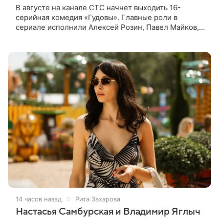
В августе на канале СТС начнет выходить 16-
серийная комедия «Гудовы». Главные роли в
сериале исполнили Алексей Розин, Павел Майков,
Владислав Прохоров и Олеся Железняк. За
режиссуру отвечали Дмитрий Дьяченко и
14 часов назад
Рита Захарова
Настасья Самбурская и Владимир Яглыч