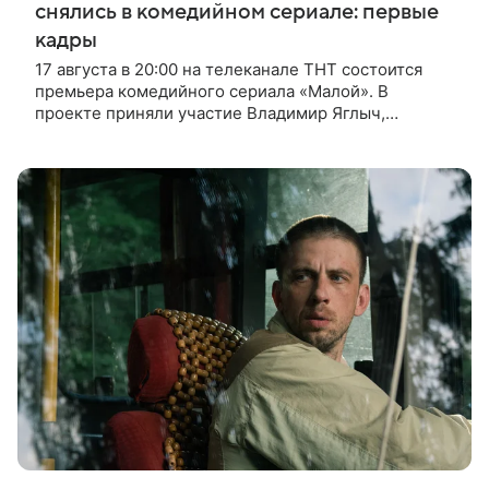
снялись в комедийном сериале: первые
кадры
17 августа в 20:00 на телеканале ТНТ состоится
премьера комедийного сериала «Малой». В
проекте приняли участие Владимир Яглыч,
Тимофей Кочнев и Настасья Самбурская. В центре
сюжета — двое полицейских из одного