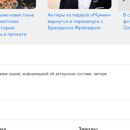
даже известные
Актеры из первой «Мумии»
В 
оветских
вернутся в перезапуск с
фо
оторые
Бренданом Фрейзером
Ол
ь в прокате
анием серий, информацией об актерском составе, авторе
ма
Звезды