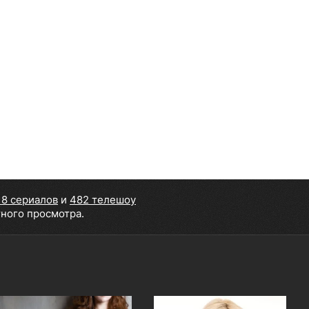
18 сериалов
и
482 телешоу
тного просмотра.