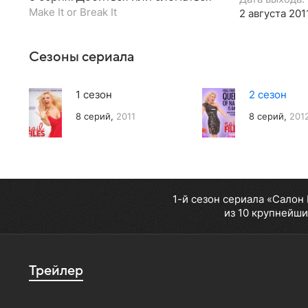
Make It or Break It
2 августа 201
Сезоны сериала
1 сезон
2 сезон
8 серий,
2011
8 серий,
201
1-й сезон сериала «Салон
из 10 крупнейши
Трейлер