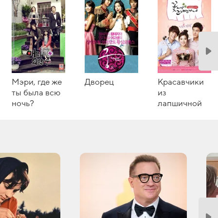
Мэри, где же
Дворец
Красавчики
ты была всю
из
ночь?
лапшичной