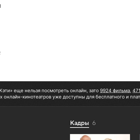
1
2
 Кэти» еще нельзя посмотреть онлайн, зато
9924 фильма
,
47
х онлайн-кинотеатров уже доступны для бесплатного и пла
Кадры
6