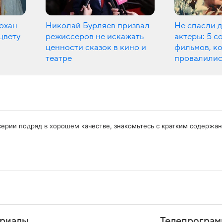
охан
Николай Бурляев призвал
Не спасли 
цвету
режиссеров не искажать
актеры: 5 с
ценности сказок в кино и
фильмов, к
театре
провалилис
се серии подряд в хорошем качестве, знакомьтесь с кратким содерж
риалы
Телепрограм