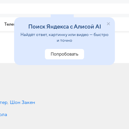
Телепрограмма
Звезды
Поиск Яндекса с Алисой AI
Найдёт ответ, картинку или видео — быстро
и точно
Попробовать
тер
,
Шон Закен
рла