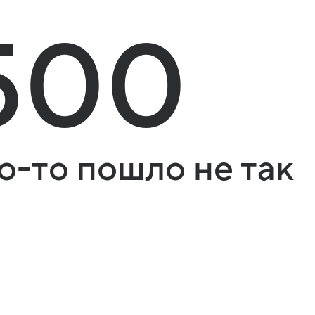
500
о-то пошло не так