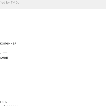
ified by TMDb.
школенная
е
пл —
волят
пот.