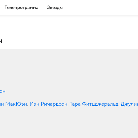
Телепрограмма
Звезды
н
он
ин МакЮэн
,
Иэн Ричардсон
,
Тара Фитцджеральд
,
Джули