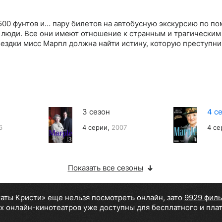
500 фунтов и… пару билетов на автобусную экскурсию по п
 люди. Все они имеют отношение к странным и трагическим
оездки мисс Марпл должна найти истину, которую преступн
3 сезон
4 с
6
4 серии,
2007
4 се
Показать все сезоны
гаты Кристи» еще нельзя посмотреть онлайн, зато
9929 фил
х онлайн-кинотеатров уже доступны для бесплатного и пла