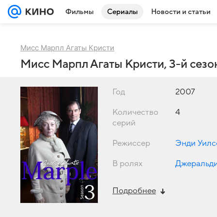
Фильмы
Сериалы
Новости и статьи
Мисс Марпл Агаты Кристи
Мисс Марпл Агаты Кристи, 3-й сезо
Год
2007
Количество
4
серий
Режиссер
Энди Уилс
В ролях
Джеральд
Подробнее