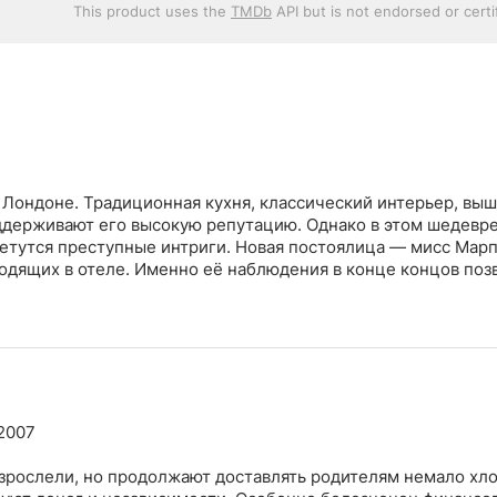
This product uses the
TMDb
API but is not endorsed or cert
 Лондоне. Традиционная кухня, классический интерьер, вы
оддерживают его высокую репутацию. Однако в этом шедевр
летутся преступные интриги. Новая постоялица — мисс Мар
одящих в отеле. Именно её наблюдения в конце концов поз
2007
зрослели, но продолжают доставлять родителям немало хло