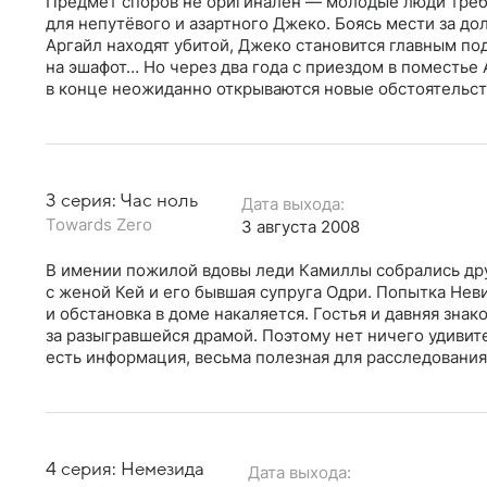
Предмет споров не оригинален — молодые люди треб
для непутёвого и азартного Джеко. Боясь мести за до
Аргайл находят убитой, Джеко становится главным под
на эшафот… Но через два года с приездом в поместье 
в конце неожиданно открываются новые обстоятельст
3 серия: Час ноль
Дата выхода:
Towards Zero
3 августа 2008
В имении пожилой вдовы леди Камиллы собрались дру
с женой Кей и его бывшая супруга Одри. Попытка Не
и обстановка в доме накаляется. Гостья и давняя зн
за разыгравшейся драмой. Поэтому нет ничего удивите
есть информация, весьма полезная для расследования
4 серия: Немезида
Дата выхода: