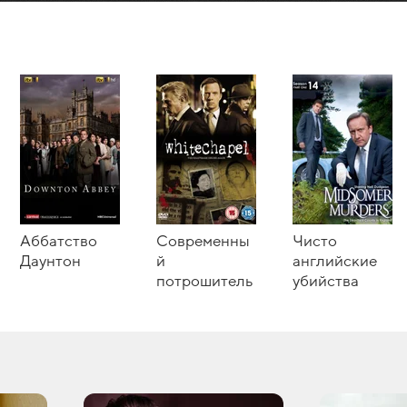
Аббатство
Современны
Чисто
Даунтон
й
английские
потрошитель
убийства