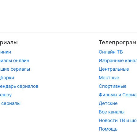
риалы
Телепрограм
винки
Онлайн ТВ
иалы онлайн
Избранные кана
чшие сериалы
Центральные
дборки
Местные
ендарь сериалов
Спортивные
лешоу
Фильмы и Сериа
 сериалы
Детские
Все каналы
Новости ТВ и шо
Помощь