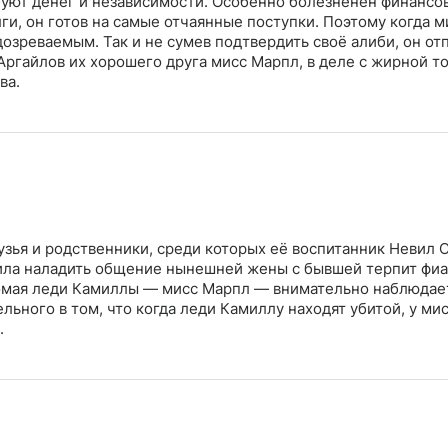
уют денег и независимости. Особенно болезненен финансо
лги, он готов на самые отчаянные поступки. Поэтому когда м
озреваемым. Так и не сумев подтвердить своё алиби, он от
Аргайлов их хорошего друга мисс Марпл, в деле с жирной т
ва.
зья и родственники, среди которых её воспитанник Невил
вила наладить общение нынешней жены с бывшей терпит фиа
акомая леди Камиллы — мисс Марпл — внимательно наблюдае
льного в том, что когда леди Камиллу находят убитой, у ми
.