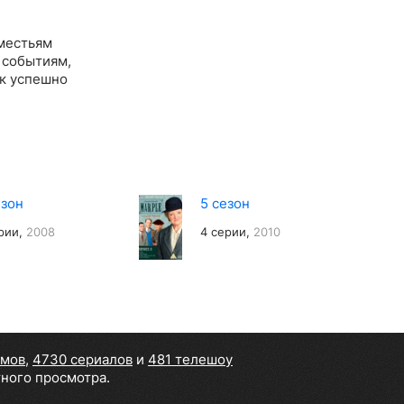
оместьям
 событиям,
ик успешно
езон
5 сезон
рии,
2008
4 серии,
2010
ьмов
,
4730 сериалов
и
481 телешоу
тного просмотра.