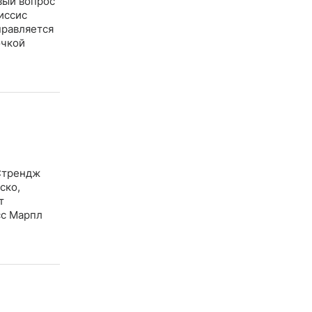
вый вопрос
иссис
правляется
очкой
 Стрендж
ско,
т
сс Марпл