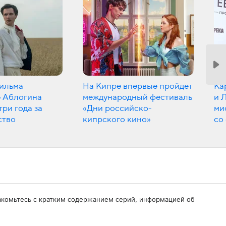
фильма
На Кипре впервые пройдет
Ка
 Аблогина
международный фестиваль
и 
три года за
«Дни российско-
ми
ство
кипрского кино»
со
знакомьтесь с кратким содержанием серий, информацией об