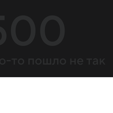
500
о-то пошло не так