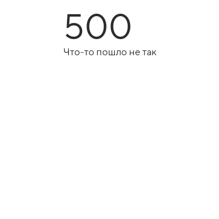
500
Что-то пошло не так