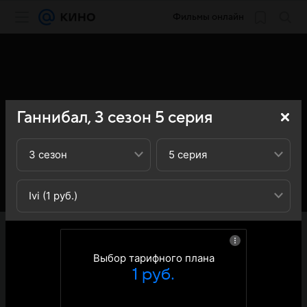
Фильмы онлайн
Ганнибал,
3
сезон
5
серия
3 сезон
5 серия
Ivi (1 руб.)
«Кино Mail» представляет вашему вниманию 5-ю серию
3-го сезона сериала Ганнибал (Hannibal): вы можете
ознакомиться с кратким содержанием 5-й серии 3-ого
Выбор тарифного плана
сезона телесериала Ганнибал (Hannibal) - обратите
1 руб.
внимание, что 5-я серия 3-го сезона сериала Ганнибал
(Hannibal) доступна для онлайн-просмотра.