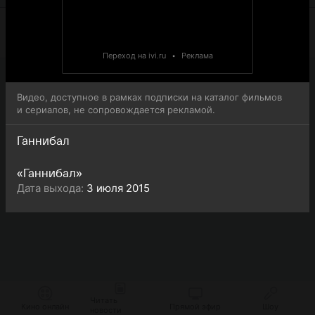
Переход на ivi.ru
•
Реклама
Видео, доступное в рамках подписки на каталог фильмов
и сериалов, не сопровождается рекламой.
Ганнибал
«Ганнибал»
Дата выхода:
3 июля 2015
Читать
Кино онлайн
Прямой эфир
Шоу
новости