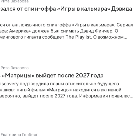
Рита Захарова
казался от спин-оффа «Игры в кальмара» Дэвида
ался от англоязычного спин-оффа «Игры в кальмара». Сериал
ара: Америка» должен был снимать Дэвид Финчер. О
ингового гиганта сообщает The Playlist. О возможном
Рита Захарова
ь «Матрицы» выйдет после 2027 года
Discovery подтвердила планы относительно будущего
аншизы: пятый фильм «Матрицы» находится в активной
 вероятно, выйдет после 2027 года. Информация появилась
Екатерина Генберг