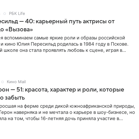
4
РБК Life
ильд — 40: карьерный путь актрисы от
до «Вызова»
ея вспоминаем самые яркие роли и образы российской
 и кино Юлия Пересильд родилась в 1984 году в Пскове.
 школе она стала проявлять любовь к сцене, играя в
11
Кино Mail
он — 51: красота, характер и роли, которые
о забыть
ыросшая на ферме среди дикой южноафриканской природы,
ерон наверняка и не мечтала о карьере в шоу-бизнесе, но
яла на том, чтобы 16-летняя дочь приняла участие в