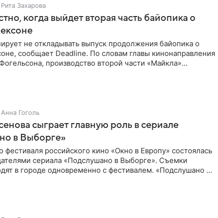
Рита Захарова
стно, когда выйдет вторая часть байопика о
ексоне
нирует не откладывать выпуск продолжения байопика о
оне, сообщает Deadline. По словам главы кинонаправления
Фогельсона, производство второй части «Майкла»
нце
Анна Гоголь
енова сыграет главную роль в сериале
но в Выборге»
о фестиваля российского кино «Окно в Европу» состоялась
здателями сериала «Подслушано в Выборге». Съемки
дят в городе одновременно с фестивалем. «Подслушано в