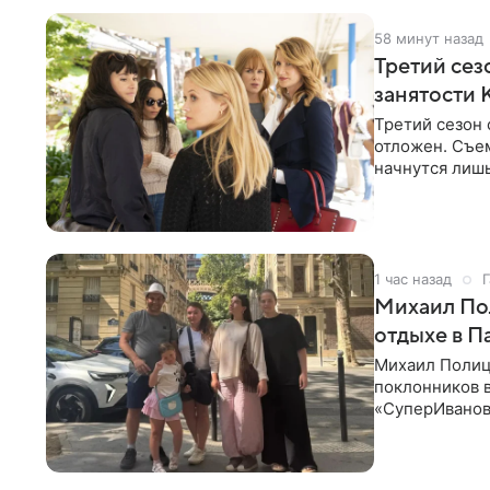
58 минут назад
Третий сез
занятости 
Третий сезон 
отложен. Съе
начнутся лишь
других актрис
1 час назад
Г
Михаил Пол
отдыхе в 
Михаил Полиц
поклонников в
«СуперИванов
в Париж. На к