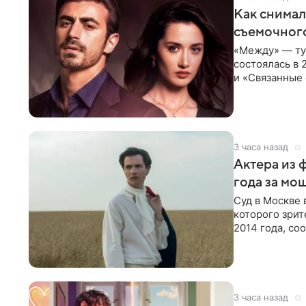
Как снимал
съемочног
«Между» — ту
состоялась в 
и «Связанные 
возвращается
3 часа назад
Актера из 
года за мо
Суд в Москве 
которого зрит
2014 года, со
виновным в
3 часа назад