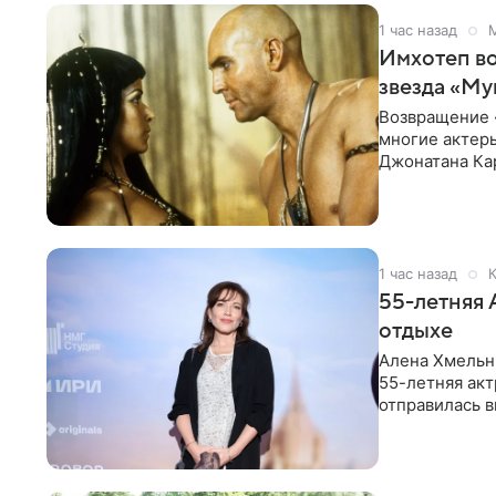
1 час назад
Имхотеп во
звезда «М
Возвращение «
многие актер
Джонатана Кар
Карло. При эт
1 час назад
К
55-летняя 
отдыхе
Алена Хмельни
55-летняя акт
отправилась в
соцсети.