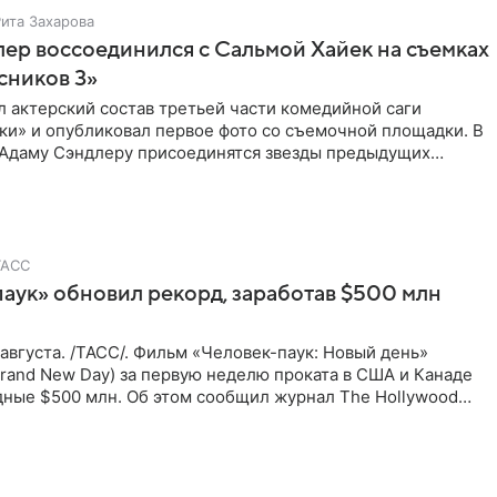
Рита Захарова
ер воссоединился с Сальмой Хайек на съемках
сников 3»
ыл актерский состав третьей части комедийной саги
ки» и опубликовал первое фото со съемочной площадки. В
к Адаму Сэндлеру присоединятся звезды предыдущих
ТАСС
аук» обновил рекорд, заработав $500 млн
вгуста. /ТАСС/. Фильм «Человек-паук: Новый день»
Brand New Day) за первую неделю проката в США и Канаде
дные $500 млн. Об этом сообщил журнал The Hollywood
ьм