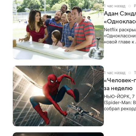
1 час назад
Адам Сэндл
«Одноклас
Netflix раскр
«Одноклассни
новой главе 
частей: Кевин
1 час назад
«Человек-п
за неделю
НЬЮ-ЙОРК, 7 а
(Spider-Man: 
собрал рекор
Reporter. Фил