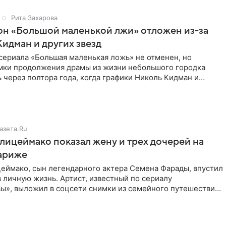
Рита Захарова
он «Большой маленькой лжи» отложен из-за
Кидман и других звезд
сериала «Большая маленькая ложь» не отменен, но
мки продолжения драмы из жизни небольшого городка
 через полтора года, когда графики Николь Кидман и
 совпадут.
азета.Ru
ицеймако показал жену и трех дочерей на
Париже
еймако, сын легендарного актера Семена Фарады, впустил
 личную жизнь. Артист, известный по сериалу
ы», выложил в соцсети снимки из семейного путешествия
адрах