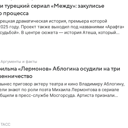
и турецкий сериал «Между»: закулисье
о процесса
рецкая драматическая история, премьера которой
2025 году. Проект также выходил под названиями «Арафта»
судьбой». В центре сюжета — история Атеша, который
 в
Аргументы и факты
фильма «Лермонов» Аблогина осудили на три
шенничество
вынес приговор актеру театра и кино Владимиру Аблогину,
ели знают по роли поэта Михаила Лермонтова в сериале
общили в пресс-службе Мосгорсуда. Артиста признали
ТАСС