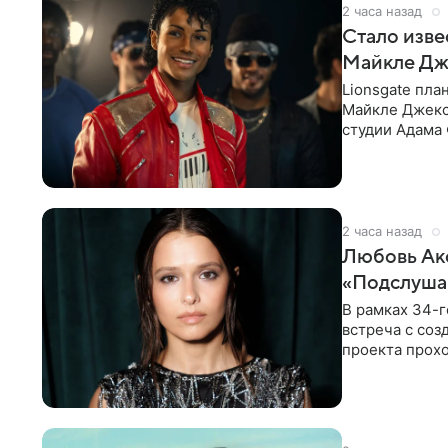
2 часа назад
Стало изве
Майкле Дж
Lionsgate пла
Майкле Джекс
студии Адама 
начнется в ко
2 часа назад
Любовь Акс
«Подслуша
В рамках 34-г
встреча с со
проекта прохо
Выборге» —