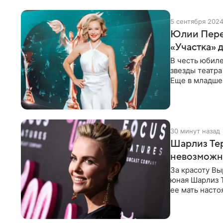
5 сентября 202
Юлии Перес
«Участка» 
В честь юбил
звезды театра
Еще в младшей
спектаклях. В 
30 минут назад
Шарлиз Тер
невозможн
За красоту В
юная Шарлиз Т
ее мать насто
местном