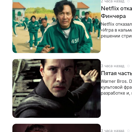
2 часа назад
Netflix от
Финчера
Netflix отказ
«Игра в кальм
решении стрим
расширении
3 часа назад
Пятая част
Warner Bros. 
культовой фр
разработке и,
в отчете
3 часа назад