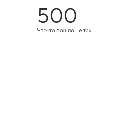
500
Что-то пошло не так