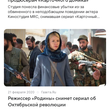
продюсерам «Карточного домика»
Студия понесла финансовые убытки из-за
обвиненного в неподобающем поведении актера
Киностудия MRС, снимавшая сериал «Карточный
домик», выиграла суд против американского актера
Кевина Спейси за нарушение условий
21 февраля 2020
Газета.Ru
Режиссер «Родины» снимет сериал об
Октябрьской революции