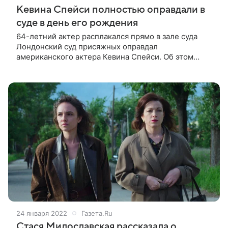
Кевина Спейси полностью оправдали в
суде в день его рождения
64-летний актер расплакался прямо в зале суда
Лондонский суд присяжных оправдал
американского актера Кевина Спейси. Об этом
сообщает CNN. Отмечается, что обвинения в
домогательствах в отношении четырех мужчин
касались
24 января 2022
Газета.Ru
Стася Милославская рассказала о