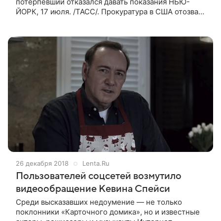
потерпевший отказался давать показания НЬЮ-
ЙОРК, 17 июля. /ТАСС/. Прокуратура в США отозвала
обвинения в сексуальных домогательствах,
выдвинутые ранее против актера Кевина
26 декабря 2018
Lenta.Ru
Пользователей соцсетей возмутило
видеообращение Кевина Спейси
Среди высказавших недоумение — не только
поклонники «Карточного домика», но и известные