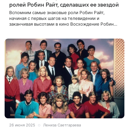
ролей Робин Райт, сделавших ее звездой
Вспомним самые знаковые роли Робин Райт,
начиная с первых шагов на телевидении и
заканчивая высотами в кино Восхождение Робин
Райт к киноолимпу началось еще в юности. Она
прошла путь от нежной Келли Кэпвелл из
легендарной
26 июня 2025
Лениза Саетгараева