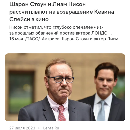
Шэрон Стоун и Лиам Нисон
рассчитывают на возвращение Кевина
Спейси в кино
Нисон отметил, что «глубоко опечален» из-
за прошлых обвинений против актера ЛОНДОН,
16 мая. /ТАСС/. Актриса Шэрон Стоун и актер Лиам
Нисон ждут, что актер Кевин Спейси сможет
вернуться в кинематограф после оправдания
27 июля 2023
Lenta.Ru