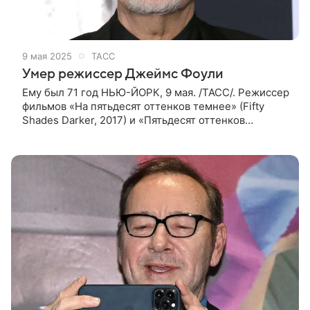
9 мая 2025
ТАСС
Умер режиссер Джеймс Фоули
Ему был 71 год НЬЮ-ЙОРК, 9 мая. /ТАСС/. Режиссер
фильмов «На пятьдесят оттенков темнее» (Fifty
Shades Darker, 2017) и «Пятьдесят оттенков
свободы» (Fifty Shades Freed, 2018) Джеймс Фоули
умер в возрасте 71 года.