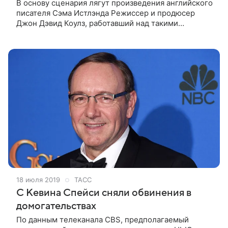
В основу сценария лягут произведения английского
писателя Сэма Истлэнда Режиссер и продюсер
Джон Дэвид Коулз, работавший над такими
сериалами, как «Родина» и «Карточный домик»,
вместе с международной командой снимет
18 июля 2019
ТАСС
С Кевина Спейси сняли обвинения в
домогательствах
По данным телеканала CBS, предполагаемый