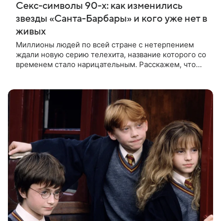
Секс-символы 90-х: как изменились
звезды «Санта-Барбары» и кого уже нет в
живых
Миллионы людей по всей стране с нетерпением
ждали новую серию телехита, название которого со
временем стало нарицательным. Расскажем, что
случилось с героями культовой мыльной оперы
Более двух тысяч эпизодов и невероятная