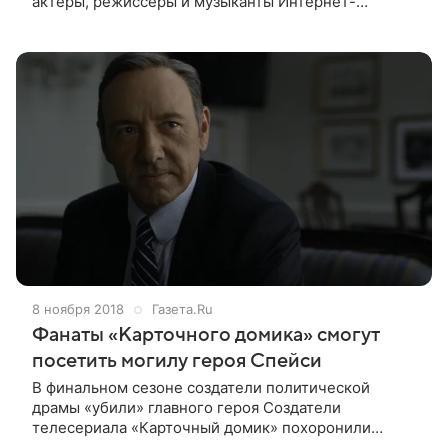
актеры, режиссеры и музыканты Интернет-
пользователей возмутило обращение
актера Кевина Спейси, которое он записал от лица
героя
8 ноября 2018
Газета.Ru
Фанаты «Карточного домика» смогут
посетить могилу героя Спейси
В финальном сезоне создатели политической
драмы «убили» главного героя Создатели
телесериала «Карточный домик» похоронили
главного героя Фрэнка Андервуда, роль которого