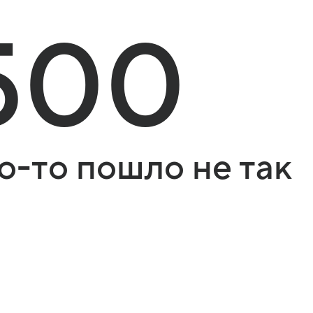
500
о-то пошло не так