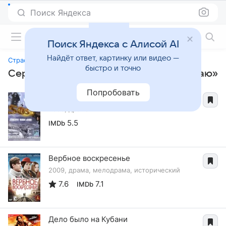
Поиск Яндекса
Фильмы онлайн
Поиск Яндекса с Алисой AI
Найдёт ответ, картинку или видео —
Страсти по Чапаю
быстро и точно
Сериалы, похожие на «Страсти по Чапаю»
Попробовать
SOS: Спасите наши души
2005, драма
5.5
IMDb
Вербное воскресенье
2009, драма, мелодрама, исторический
7.6
7.1
IMDb
Дело было на Кубани