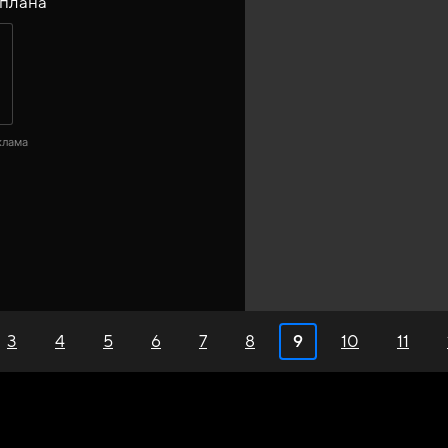
 плана
клама
3
4
5
6
7
8
9
10
11