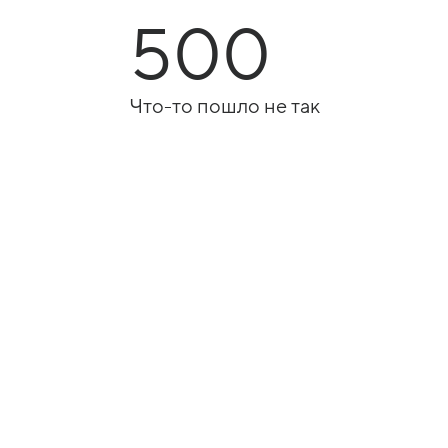
500
Что-то пошло не так