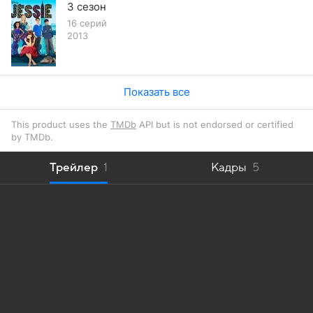
3 сезон
16 серий
2013
Показать все
This product uses the
TMDb
API but is not endorsed or certified
by TMDb.
Трейлер
1
Кадры
5