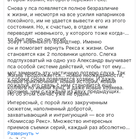
Снова у пса появляется полное безразличие
к жизни, и несмотря на все усилия напарников
покойного, им не удается вывести его из этого
состояния. Но, к счастью, в отдел к ним
переводят новенького, у которого тоже когда-
то был пес, но он погиб.
Зовут новенького Брандтнер. Именно
он и помогает вернуть Рекса к жизни. Они
становятся как 2 половинки целого. Слегка
подглуховатый на одно ухо Александр выучивает
пса особой системе действий, чтобы тот ему
мог заменить эту частичную потерю слуха. Так
Жизнь продолжается… новые неожиданности,
у собаки снова появляется хозяин. И даже,
новые приключения, новые истории, новый
пожалуй, его связь с ним становится еще
коллега по имени Кунц, и даже новые хозяева.
прочнее, чем с каждым из двух предыдущих.
Но об этом сейчас уже не будем.
Интересный, с порой лихо закрученным
сюжетом, наполненный добротой,
захватывающий и интригующий — все это
«Комиссар Рекс». Множество интересных
приемов съемки серий, каждый раз абсолютно
уникальные дела не заставят Вас скучать.
Развернуть