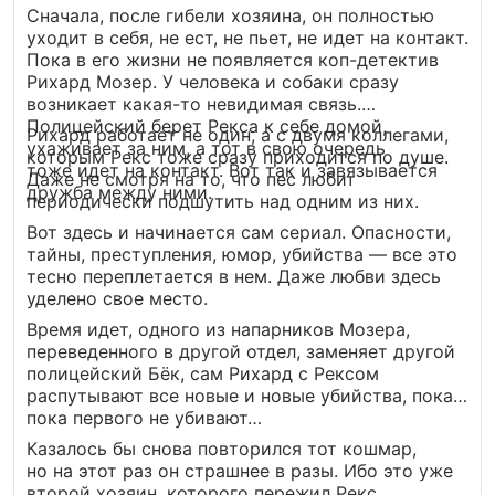
Сначала, после гибели хозяина, он полностью
уходит в себя, не ест, не пьет, не идет на контакт.
Пока в его жизни не появляется коп-детектив
Рихард Мозер. У человека и собаки сразу
возникает какая-то невидимая связь.
Полицейский берет Рекса к себе домой,
Рихард работает не один, а с двумя коллегами,
ухаживает за ним, а тот в свою очередь
которым Рекс тоже сразу приходится по душе.
тоже идет на контакт. Вот так и завязывается
Даже не смотря на то, что пес любит
дружба между ними.
периодически подшутить над одним из них.
Вот здесь и начинается сам сериал. Опасности,
тайны, преступления, юмор, убийства — все это
тесно переплетается в нем. Даже любви здесь
уделено свое место.
Время идет, одного из напарников Мозера,
переведенного в другой отдел, заменяет другой
полицейский Бёк, сам Рихард с Рексом
распутывают все новые и новые убийства, пока…
пока первого не убивают…
Казалось бы снова повторился тот кошмар,
но на этот раз он страшнее в разы. Ибо это уже
второй хозяин, которого пережил Рекс.