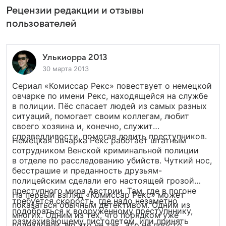
Рецензии редакции и отзывы
пользователей
Улькиорра 2013
30 марта 2013
Сериал «Комиссар Рекс» повествует о немецкой
овчарке по имени Рекс, находящейся на службе
в полиции. Пёс спасает людей из самых разных
ситуаций, помогает своим коллегам, любит
своего хозяина и, конечно, служит
справедливости, помогая ловить преступников.
Немецкая овчарка Рекс работает штатным
сотрудником Венской криминальной полиции
в отделе по расследованию убийств. Чуткий нос,
бесстрашие и преданность друзьям-
полицейским сделали его настоящей грозой
преступного мира Австрии. Там, где в погоне
На первый взгляд «Комиссар Рекс» может
требуется скорость, где надо незаметно
показаться обычным детективом. Одним из
подобраться к вооруженному преступннику,
многих. Одним из тех, что порядком уже
размахивающему пистолетом, или принять
поднадоели. Но это не так. Это не просто