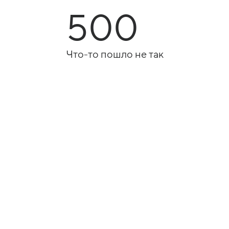
500
Что-то пошло не так