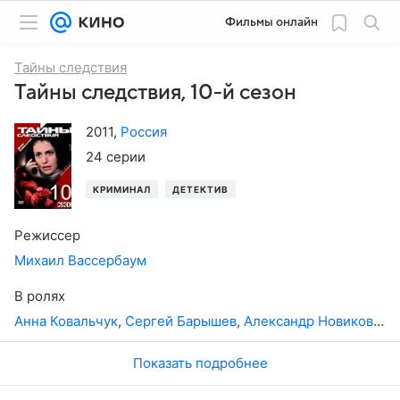
Фильмы онлайн
Тайны следствия
Тайны следствия, 10-й сезон
2011
,
Россия
24 серии
КРИМИНАЛ
ДЕТЕКТИВ
Режиссер
Михаил Вассербаум
В ролях
Анна Ковальчук
,
Сергей Барышев
,
Александр Новиков
,
Иг
Показать подробнее