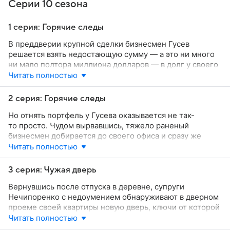
Серии 10 сезона
1 серия: Горячие следы
В преддверии крупной сделки бизнесмен Гусев
решается взять недостающую сумму — а это ни много
ни мало полтора миллиона долларов — в долг у своего
приятеля Марата. Тот своему товарищу не отказывает,
Читать полностью
но предупреждает, что в случае каких-нибудь накладок
шутить не станет. Получив вожделенные деньги, Гусев
2 серия: Горячие следы
прямиком отправляется на сделку, но по дороге
Но отнять портфель у Гусева оказывается не так-
водитель его служебного автомобиля завозит шефа
то просто. Чудом вырвавшись, тяжело раненый
в темный проулок и, угрожая пистолетом, требует
бизнесмен добирается до своего офиса и сразу же
отдать ему кейс с деньгами.
выезжает в аэропорт. Для него картина ясна —
Читать полностью
наемный убийца, он же водитель Стороженко,
кандидатура которого была в свое время предложена
3 серия: Чужая дверь
ему тем самым Маратом, продолжит преследование,
Вернувшись после отпуска в деревне, супруги
и единственный шанс для Гусева остаться в живых —
Нечипоренко с недоумением обнаруживают в дверном
срочно уехать из страны.
проеме своей квартиры новую дверь, ключи от которой
кто-то предупредительно положил в их почтовый
Читать полностью
ящик. Оправившись от первого изумления, они заходят