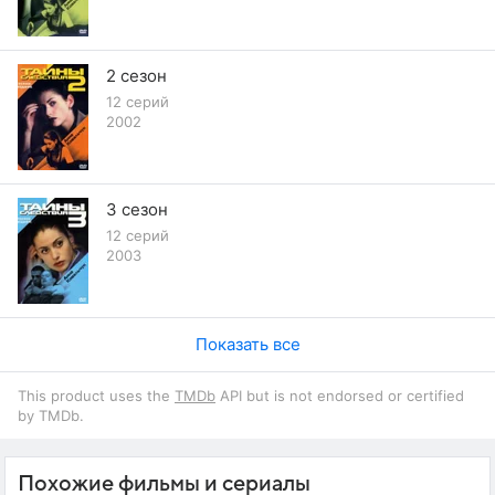
непосредственно перед тем, как нашли труп.
2 сезон
12 серий
2002
3 сезон
12 серий
2003
Показать все
This product uses the
TMDb
API but is not endorsed or certified
by TMDb.
Похожие фильмы и сериалы