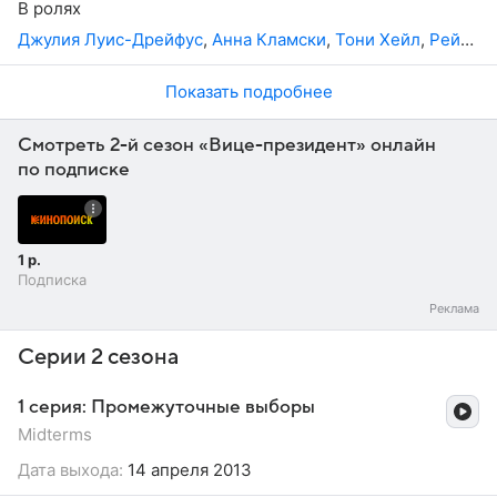
В ролях
исполнительница главной роли Джулия Луис-Дрейфус
Джулия Луис-Дрейфус
,
Анна Кламски
,
Тони Хейл
,
Рейд Скотт
благодаря своей игре поставила рекорд по количеству
«Эмми» в комедийных номинациях.
Показать подробнее
Смотреть 2-й сезон «Вице-президент» онлайн
по подписке
1 р.
Подписка
Серии 2 сезона
1 серия: Промежуточные выборы
Midterms
Дата выхода:
14 апреля 2013