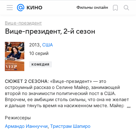
Фильмы онлайн
Вице-президент
Вице-президент, 2-й сезон
2013
,
США
10 серий
КОМЕДИЯ
СЮЖЕТ 2 СЕЗОНА
:
«Вице-президент» — это
остроумный рассказ о Селине Майер, занимающей
второй по значимости политический пост в США.
Впрочем, ее амбиции столь сильны, что она не желает
и дальше тянуть время на насиженном месте. Майер
считает, что обязана добиться президентского кресла,
и, как ни странно, неожиданно судьба начинает сама
Режиссеры
подкидывать героине возможности для достижения
Армандо Ианнуччи
,
Тристрам Шапиро
цели. Шоураннером первых четырех сезонов был
мастер политической сатиры Армандо Ианнуччи, а