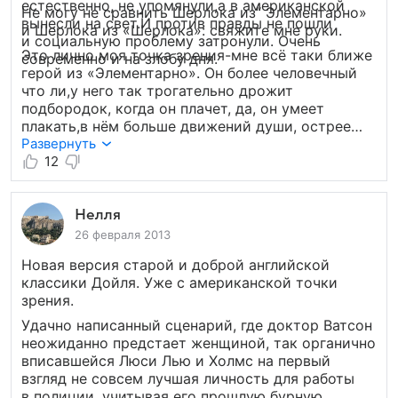
естественно, не упомянули,а в американской
Не могу не сравнить Шерлока из“ Элементарно»
вынесли на свет.И против правды не пошли
и Шерлока из «Шерлока»: свяжите мне руки.
и социальную проблему затронули. Очень
Это лично моя точка зрения-мне всё таки ближе
современно и на злобу дня.
герой из «Элементарно». Он более человечный
что ли,у него так трогательно дрожит
подбородок, когда он плачет, да, он умеет
плакать,в нём больше движений души, острее
эмоции. Возможно, потому, что сериал всё таки
Развернуть
американский,а Шерлок в «Шерлоке „-
12
британец,у сынов Альбиона не принято открыто
выражать эмоции. От героя Бенедикта
Камбербэтча на меня холодом веет.
Нелля
Отстранённый от всех и от друга доктора
26 февраля 2013
Ватсона, держит дистанцию, в понимании своей
Новая версия старой и доброй английской
значимости, вынужден снисходить до всех
классики Дойля. Уже с американской точки
остальных, попытки поднять их до своего уровня
зрения.
практически не предпринимает. Американский
сыщик более контактен, доступен, активно
Удачно написанный сценарий, где доктор Ватсон
воспитывает себе смену в лице Ватсон. Да!
неожиданно предстает женщиной, так органично
И фамилию американского актера я произношу
вписавшейся Люси Лью и Холмс на первый
на одном дыхании,а британского до сих пор
взгляд не совсем лучшая личность для работы
по слогам.)))Но не буду кривить душой,
в полиции, учитывая его прошлую бурную