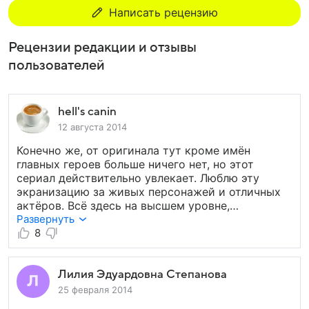
Написать рецензию
Рецензии редакции и отзывы
пользователей
hell's canin
12 августа 2014
Конечно же, от оригинала тут кроме имён
главных героев больше ничего нет, но этот
сериал действительно увлекает. Люблю эту
экранизацию за живых персонажей и отличных
актёров. Всё здесь на высшем уровне,
достаточно качественный продукт. И Холмс
Развернуть
здесь более, так сказать, заземлённый,
8
человечный, не боится проявлять свои эмоции,
что мне и нравится, в отличии от его оппонента
из ВВС версии. После просмотра Джонни Ли
Лилия Эдуардовна Степанова
Миллер стал для меня одним из любимейших
25 февраля 2014
актёров. Ну а Люси тоже молодец, что сказать,