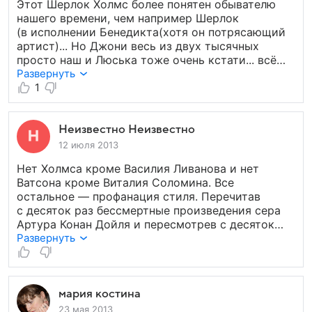
Этот Шерлок Холмс более понятен обывателю
особенно нравится следить за её гардеробом —
нашего времени, чем например Шерлок
Джоан Ватсон настоящая модница. Рекомендую
(в исполнении Бенедикта(хотя он потрясающий
к просмотру.
артист)... Но Джони весь из двух тысячных
просто наш и Люська тоже очень кстати... всё
просто даже элементарно... Особо придирчевых
Развернуть
зрителей хочется заверить, что когда идёт
1
перенасыщение экрана одним персонажем очень
трудно показать что-то сверхестественное...
Неизвестно Неизвестно
12 июля 2013
Нет Холмса кроме Василия Ливанова и нет
Ватсона кроме Виталия Соломина. Все
остальное — профанация стиля. Перечитав
с десяток раз бессмертные произведения сера
Артура Конан Дойля и пересмотрев с десяток
экранизаций понял что самый лучший Шерлок
Развернуть
Холмс — советский. Такой вердикт вынесли
англичане еще 1982 году, когда фильм
с Василием Ливановым в главной роли впервые
транслировали по каналу Би-Би-Си. Все —
мария костина
от премьер-министра Великобритании Маргарет
23 мая 2013