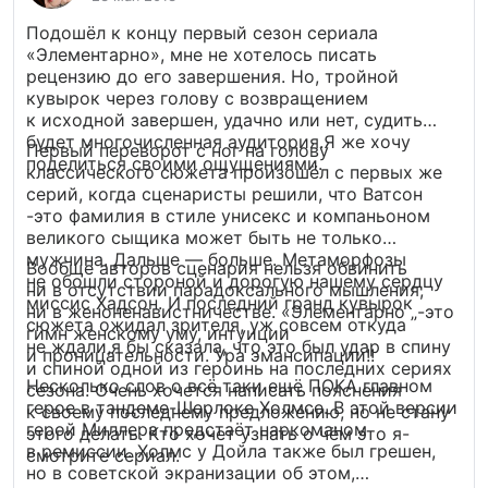
Тетчер до простого лондонского булочника —
Подошёл к концу первый сезон сериала
приняли тот образ старой доброй Англии,
«Элементарно», мне не хотелось писать
который создали в фильме режиссер Игорь
рецензию до его завершения. Но, тройной
Масленников и актеры Василий Ливанов
кувырок через голову с возвращением
и Виталий Соломин.
к исходной завершен, удачно или нет, судить
будет многочисленная аудитория.Я же хочу
Первый переворот с ног на голову
поделиться своими ощущениями.
классического сюжета произошёл с первых же
серий, когда сценаристы решили, что Ватсон
-это фамилия в стиле унисекс и компаньоном
великого сыщика может быть не только
мужчина. Дальше — больше. Метаморфозы
Вообще авторов сценария нельзя обвинить
не обошли стороной и дорогую нашему сердцу
ни в отсутствии парадоксального мышления,
миссис Хадсон. И последний гранд кувырок
ни в женоненавистничестве. «Элементарно „-это
сюжета ожидал зрителя, уж совсем откуда
гимн женскому уму, интуиции
не ждали,я бы сказала, что это был удар в спину
и проницательности. Ура эмансипации!!
и спиной одной из героинь на последних сериях
Несколько слов о всё таки ещё ПОКА главном
сезона. Очень хочется написать пояснения
герое в тандеме-Шерлоке Холмсе. В этой версии
к своему последнему предложению, но не стану
герой Миллера предстаёт наркоманом
этого делать. Кто хочет узнать о чём это я-
в ремиссии. Холмс у Дойла также был грешен,
смотрите сериал.
но в советской экранизации об этом,