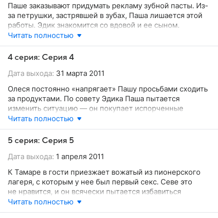
Паше заказывают придумать рекламу зубной пасты. Из-
за петрушки, застрявшей в зубах, Паша лишается этой
работы. Эдик знакомится со вдовой и ее сыном.
Он выдает себя тоже за вдовца и просит Севу одолжить
Читать полностью
дочку для поездки с новой знакомой на курорт. Сева
в тайне от Тамары едет вместе с Эдиком. На этот же
4 серия: Серия 4
курорт приезжает и Тамара, чтобы снять сенсационный
Дата выхода:
31 марта 2011
материал. Там-то они все и встречаются!
Олеся постоянно «напрягает» Пашу просьбами сходить
за продуктами. По совету Эдика Паша пытается
изменить ситуацию — он покупает испорченные
продукты. Эдик знакомится с новой девушкой Светой,
Читать полностью
она ему так нравится, что он даже решает начать
серьезные отношения. Эдик пытается выяснить,
5 серия: Серия 5
сколько мужчин было у Светы, и можно ли ей доверять.
Дата выхода:
1 апреля 2011
Тамара записывает Севу в бассейн на 6 утра.
В бассейне с ним плавают только бабушки преклонного
К Тамаре в гости приезжает вожатый из пионерского
возраста...
лагеря, с которым у нее был первый секс. Севе это
не нравится, и он всячески пытается избавиться
от гостя. Паша разговаривает с друзьями по телефону
Читать полностью
только тогда, когда выгуливает собаку. Сева обижается