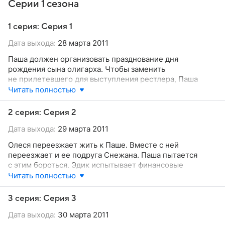
Серии 1 сезона
1 серия: Серия 1
Дата выхода:
28 марта 2011
Паша должен организовать празднование дня
рождения сына олигарха. Чтобы заменить
не прилетевшего для выступления рестлера, Паша
использует Севу. Тамара замечает, что друзья Севы
Читать полностью
быстро заканчивают с ним разговор, когда понимают,
что она рядом. Тамара подозревает, что Сева что-
2 серия: Серия 2
то скрывает от нее. Сева вынужден придумывать
Дата выхода:
29 марта 2011
секретные знаки, чтобы дать понять друзьям, что рядом
Тамара. Эдик учит друзей, как вести себя со своими
Олеся переезжает жить к Паше. Вместе с ней
женщинами, чтобы они отпускали парней погулять.
переезжает и ее подруга Снежана. Паша пытается
с этим бороться. Эдик испытывает финансовые
трудности. Жильцы из квартиры, которую он сдает,
Читать полностью
съезжают. Но Эдик находит нового жильца — Снежану.
Севе срочно до субботы надо помириться с Тамарой,
3 серия: Серия 3
чтобы у него был дежурный субботний секс.
Дата выхода:
30 марта 2011