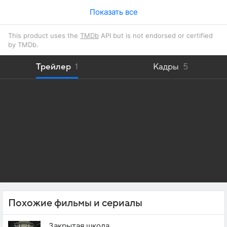
Показать все
This product uses the
TMDb
API but is not endorsed or certified
by TMDb.
Трейлер
1
Кадры
5
Похожие фильмы и сериалы
Закрытая школа