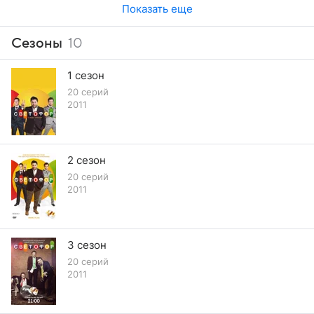
на него за это и перестает разговаривать с ним. В итоге
Показать еще
Паша начинает обзванивать всех, кого только можно.
Сезоны
10
1 сезон
20 серий
2011
2 сезон
20 серий
2011
3 сезон
20 серий
2011