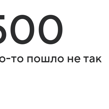
500
о-то пошло не так