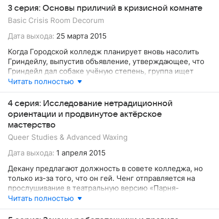
3 серия: Основы приличий в кризисной комнате
Basic Crisis Room Decorum
Дата выхода:
25 марта 2015
Когда Городской колледж планирует вновь насолить
Гриндейлу, выпустив объявление, утверждающее, что
Гриндейл дал собаке учёную степень, группа ищет
наилучший способ с этим справиться.
Читать полностью
4 серия: Исследование нетрадиционной
ориентации и продвинутое актёрское
мастерство
Queer Studies & Advanced Waxing
Дата выхода:
1 апреля 2015
Декану предлагают должность в совете колледжа, но
только из-за того, что он гей. Ченг отправляется на
прослушивание в театральную версию «Парня-
каратиста», а Эбед и Элрой пытаются наладить в
Читать полностью
колледже Wi-Fi.