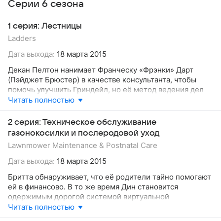
Серии 6 сезона
1 серия: Лестницы
Ladders
Дата выхода:
18 марта 2015
Декан Пелтон нанимает Франческу «Фрэнки» Дарт
(Пэйджет Брюстер) в качестве консультанта, чтобы
помочь улучшить Гриндейл, но её метод ведения дел
создает напряженность в кампусе.
Читать полностью
2 серия: Техническое обслуживание
газонокосилки и послеродовой уход
Lawnmower Maintenance & Postnatal Care
Дата выхода:
18 марта 2015
Бритта обнаруживает, что её родители тайно помогают
ей в финансово. В то же время Дин становится
одержимым дорогой системой виртуальной
реальности, Джефф ищет изобретателя, а Элрой
Читать полностью
Паташник (Кит Дэвид) возвращает деньги.