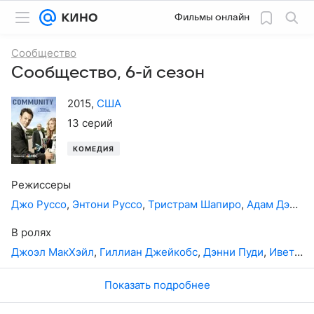
Фильмы онлайн
Сообщество
Сообщество, 6-й сезон
2015
,
США
13 серий
КОМЕДИЯ
Режиссеры
Джо Руссо
,
Энтони Руссо
,
Тристрам Шапиро
,
Адам Дэвидсон
В ролях
Джоэл МакХэйл
,
Гиллиан Джейкобс
,
Дэнни Пуди
,
Иветт Николь Браун
Показать подробнее