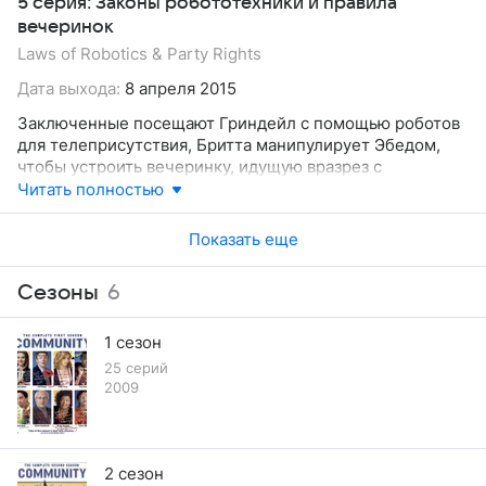
5 серия: Законы робототехники и правила
вечеринок
Laws of Robotics & Party Rights
Дата выхода:
8 апреля 2015
Заключенные посещают Гриндейл с помощью роботов
для телеприсутствия, Бритта манипулирует Эбедом,
чтобы устроить вечеринку, идущую вразрез с
правилами Энни.
Читать полностью
Показать еще
Сезоны
6
1 сезон
25 серий
2009
2 сезон