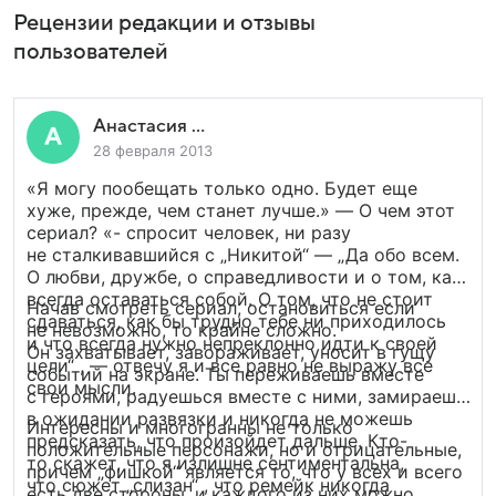
Рецензии редакции и отзывы
пользователей
Анастасия ...
28 февраля 2013
«Я могу пообещать только одно. Будет еще
хуже, прежде, чем станет лучше.» — О чем этот
сериал? «- спросит человек, ни разу
не сталкивавшийся с „Никитой“ — „Да обо всем.
О любви, дружбе, о справедливости и о том, как
всегда оставаться собой. О том, что не стоит
Начав смотреть сериал, остановиться если
сдаваться, как бы трудно тебе ни приходилось
не невозможно, то крайне сложно.
и что всегда нужно непреклонно идти к своей
Он захватывает, завораживает, уносит в гущу
цели“ , — отвечу я и все равно не выражу все
событий на экране. Ты переживаешь вместе
свои мысли.
с героями, радуешься вместе с ними, замираешь
в ожидании развязки и никогда не можешь
Интересны и многогранны не только
предсказать, что произойдет дальше. Кто-
положительные персонажи, но и отрицательные,
то скажет, что я излишне сентиментальна,
причем „фишкой“ является то, что у всех и всего
что сюжет „слизан“ , что ремейк никогда
есть две стороны, и каждого из них можно