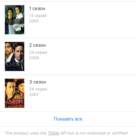
1 сезон
13 серий
2005
2 сезон
24 серии
2006
3 сезон
24 серии
2007
Показать все
This product uses the
TMDb
API but is not endorsed or certified