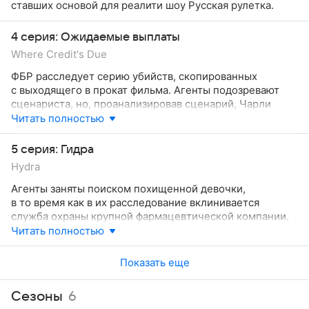
ставших основой для реалити шоу Русская рулетка.
4 серия: Ожидаемые выплаты
Where Credit's Due
ФБР расследует серию убийств, скопированных
с выходящего в прокат фильма. Агенты подозревают
сценариста, но, проанализировав сценарий, Чарли
приходит к выводу, что текст был написан кем-
Читать полностью
то другим.
5 серия: Гидра
Hydra
Агенты заняты поиском похищенной девочки,
в то время как в их расследование вклинивается
служба охраны крупной фармацевтической компании.
Читать полностью
Показать еще
Сезоны
6