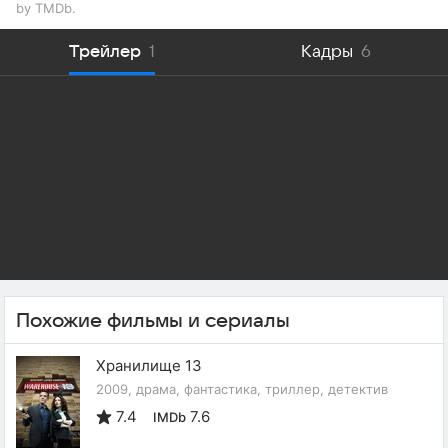
by TMDb.
Трейлер
1
Кадры
6
Похожие фильмы и сериалы
Хранилище 13
2009, драма, фантастика, триллер, детектив
7.4
7.6
IMDb