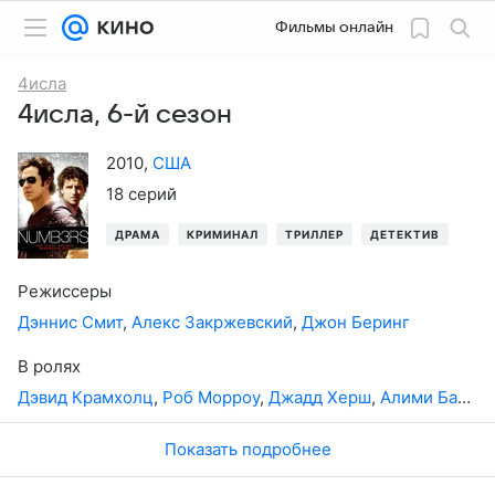
Фильмы онлайн
4исла
4исла, 6-й сезон
2010
,
США
18 серий
ДРАМА
КРИМИНАЛ
ТРИЛЛЕР
ДЕТЕКТИВ
Режиссеры
Дэннис Смит
,
Алекс Закржевский
,
Джон Беринг
В ролях
Дэвид Крамхолц
,
Роб Морроу
,
Джадд Херш
,
Алими Баллард
Показать подробнее