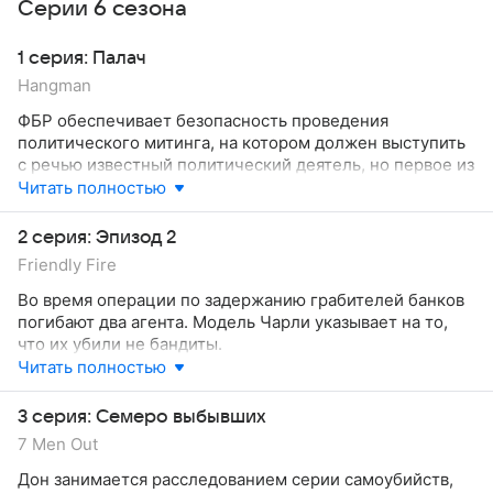
Серии 6 сезона
1 серия: Палач
Hangman
ФБР обеспечивает безопасность проведения
политического митинга, на котором должен выступить
с речью известный политический деятель, но первое из
серии покушений на его жизнь происходит
Читать полностью
на репетиции выступления. Выясняется,
что политика уже два года преследует мститель.
2 серия: Эпизод 2
Friendly Fire
Во время операции по задержанию грабителей банков
погибают два агента. Модель Чарли указывает на то,
что их убили не бандиты.
Читать полностью
3 серия: Семеро выбывших
7 Men Out
Дон занимается расследованием серии самоубийств,