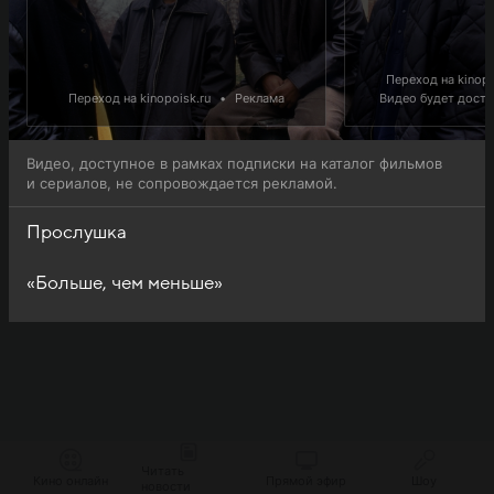
Переход на kinopo
Переход на kinopoisk.ru
•
Реклама
Видео будет доступ
Видео, доступное в рамках подписки на каталог фильмов
и сериалов, не сопровождается рекламой.
Прослушка
«Больше, чем меньше»
Читать
Кино онлайн
Прямой эфир
Шоу
новости