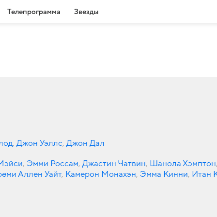
Телепрограмма
Звезды
лод
,
Джон Уэллс
,
Джон Дал
 Мэйси
,
Эмми Россам
,
Джастин Чатвин
,
Шанола Хэмптон
еми Аллен Уайт
,
Камерон Монахэн
,
Эмма Кинни
,
Итан 
гинс