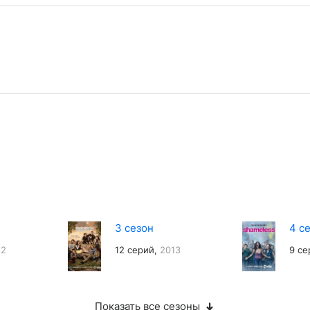
3 сезон
4 с
12
12 серий,
2013
9 се
Показать все сезоны