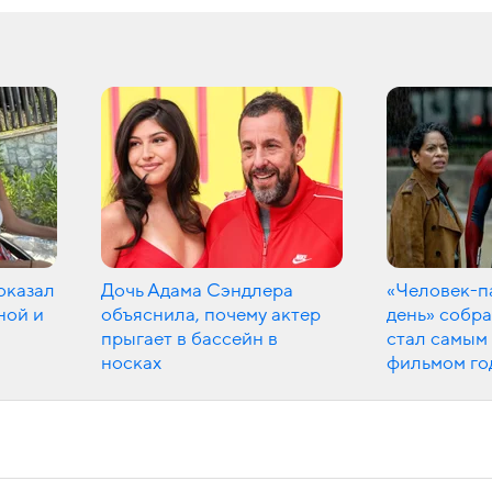
оказал
Дочь Адама Сэндлера
«Человек-п
ной и
объяснила, почему актер
день» собра
прыгает в бассейн в
стал самым
носках
фильмом го