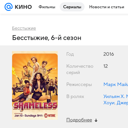
Фильмы
Сериалы
Новости и статьи
Бесстыжие
Бесстыжие, 6-й сезон
Год
2016
Количество
12
серий
Режиссеры
Марк Май
В ролях
Уильям Х.
Хоуи
,
Джер
Лаура Уиг
Подробнее