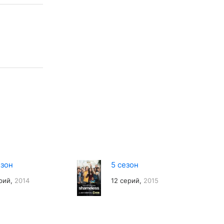
езон
5 сезон
рий,
2014
12 серий,
2015