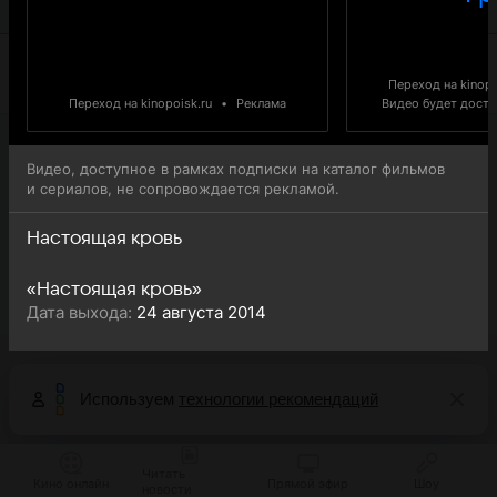
Blood) доступна для онлайн-просмотра.
Переход на kinopo
Переход на kinopoisk.ru
•
Реклама
Видео будет доступ
Видео, доступное в рамках подписки на каталог фильмов
и сериалов, не сопровождается рекламой.
Настоящая кровь
«Настоящая кровь»
Дата выхода:
24 августа 2014
Используем
технологии рекомендаций
Читать
Кино онлайн
Прямой эфир
Шоу
новости