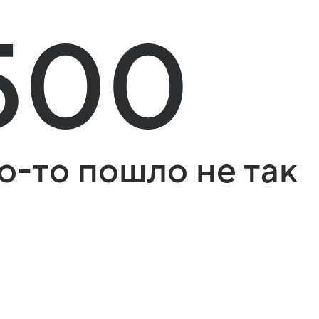
500
о-то пошло не так