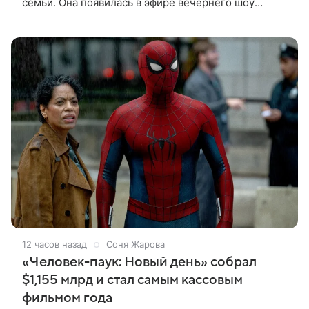
семьи. Она появилась в эфире вечернего шоу
Джимми Фэллона и объяснила, почему ее
знаменитый отец не снимает носки
12 часов назад
Соня Жарова
«Человек-паук: Новый день» собрал
$1,155 млрд и стал самым кассовым
фильмом года