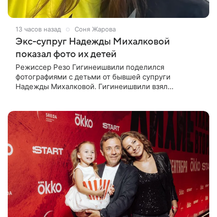
13 часов назад
Соня Жарова
Экс-супруг Надежды Михалковой
показал фото их детей
Режиссер Резо Гигинеишвили поделился
фотографиями с детьми от бывшей супруги
Надежды Михалковой. Гигинеишвили взял
наследников на отдых. На снимках дочь и сын экс-
супругов позируют рядом со стадионом. В поездке