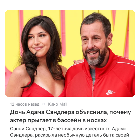
лаконично подписал: «Мои любимые». На одном из
кадров супруги делают селфи,
12 часов назад
Кино Mail
Дочь Адама Сэндлера объяснила, почему
актер прыгает в бассейн в носках
Санни Сэндлер, 17-летняя дочь известного Адама
Сэндлера, раскрыла необычную деталь быта своей