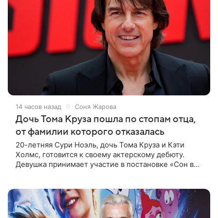
14 часов назад
Соня Жарова
Дочь Тома Круза пошла по стопам отца,
от фамилии которого отказалась
20-летняя Сури Ноэль, дочь Тома Круза и Кэти
Холмс, готовится к своему актерскому дебюту.
Девушка принимает участие в постановке «Сон в
летнюю ночь» по пьесе Уильяма Шекспира. В сети
появились фотографии с