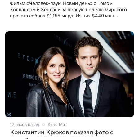
Фильм «Человек-паук: Новый день» с Томом
Холландом и Зендаей за первую неделю мирового
проката собрал $1,155 млрд. Из них $449 млн
пришлись на Северную Америку — сообщает
Variety. Картина уже стала самым
12 часов назад
Кино Mail
Константин Крюков показал фото с