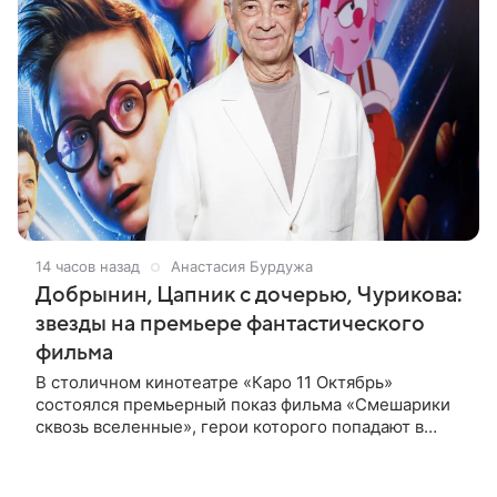
14 часов назад
Анастасия Бурдужа
Добрынин, Цапник с дочерью, Чурикова:
звезды на премьере фантастического
фильма
В столичном кинотеатре «Каро 11 Октябрь»
состоялся премьерный показ фильма «Смешарики
сквозь вселенные», герои которого попадают в
реальный мир и отправляются в космическое
путешествие. Фантастическую картину