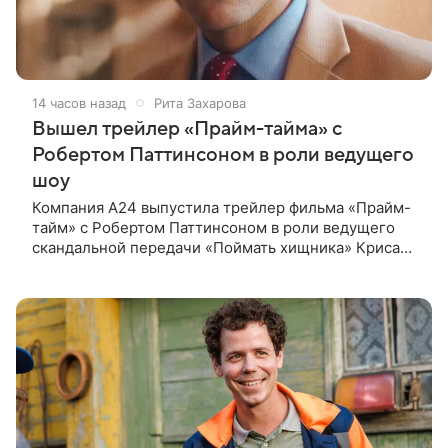
14 часов назад
Рита Захарова
Вышел трейлер «Прайм-тайма» с
Робертом Паттинсоном в роли ведущего
шоу
Компания A24 выпустила трейлер фильма «Прайм-
тайм» с Робертом Паттинсоном в роли ведущего
скандальной передачи «Поймать хищника» Криса
Хансена. Психологический триллер расскажет о
пути Хансена к славе. В 2004