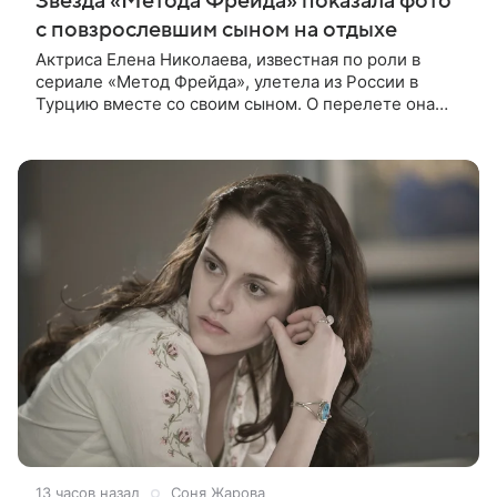
Звезда «Метода Фрейда» показала фото
с повзрослевшим сыном на отдыхе
Актриса Елена Николаева, известная по роли в
сериале «Метод Фрейда», улетела из России в
Турцию вместе со своим сыном. О перелете она
рассказала поклонникам в соцсетях. Артистка
подтвердила, что сейчас
13 часов назад
Соня Жарова