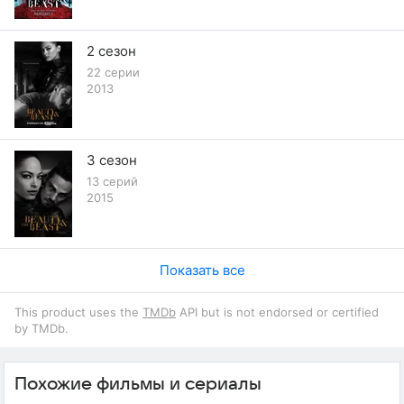
2 сезон
22 серии
2013
3 сезон
13 серий
2015
Показать все
This product uses the
TMDb
API but is not endorsed or certified
by TMDb.
Похожие фильмы и сериалы