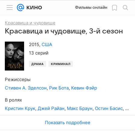
Фильмы онлайн
Красавица и чудовище
Красавица и чудовище, 3-й сезон
2015
,
США
13 серий
ДРАМА
КРИМИНАЛ
Режиссеры
Стивен А. Эделсон
,
Рик Бота
,
Кевин Фэйр
В ролях
Кристин Крук
,
Джей Райан
,
Макс Браун
,
Остин Басис
,
Нин
Показать подробнее