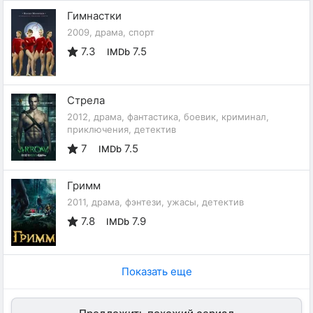
Гимнастки
2009, драма, спорт
7.3
7.5
IMDb
Стрела
2012, драма, фантастика, боевик, криминал,
приключения, детектив
7
7.5
IMDb
Гримм
2011, драма, фэнтези, ужасы, детектив
7.8
7.9
IMDb
Показать еще