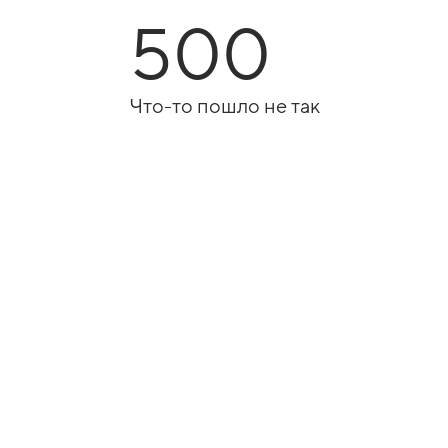
500
Что-то пошло не так