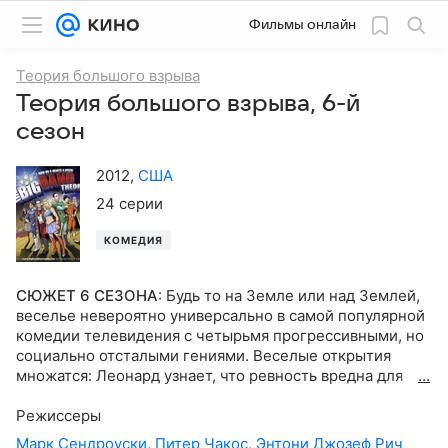
Фильмы онлайн
Теория большого взрыва
Теория большого взрыва, 6-й
сезон
2012
,
США
24 серии
КОМЕДИЯ
СЮЖЕТ 6 СЕЗОНА
:
Будь то на Земле или над Землей,
веселье невероятно универсально в самой популярной
комедии телевидения с четырьмя прогрессивными, но
социально отсталыми гениями. Веселые открытия
множатся: Леонард узнает, что ревность вредна для
отношений (с Пенни), но наука хороша для соблазнения
(Пенни). Говард живет на Международной космической
Режиссеры
станции. Жизнь не может избежать земных
Марк Сендроуски
,
Питер Чакос
,
Энтони Джозеф Рич