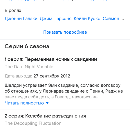
беспорядков между его мамой и его новой женой
Бернадетт. Радж встречает кого-то особенного, кто
В ролях
может подойти, если он сможет не дать ей сбежать в
Джонни Галэки
,
Джим Парсонс
,
Кейли Куоко
,
Саймон Хелберг
середине свидания. И еще есть Шелдон. Он узнает, что
не следует говорить после предъявления обвинений в
домогательстве или борьбы за владения на работе, и
Показать подробнее
как «Подземелья и Драконы» может быть ледоколом в
его отношениях с Эми.
Серии 6 сезона
1 серия: Переменная ночных свиданий
The Date Night Variable
Дата выхода:
27 сентября 2012
Шелдон устраивает Эми свидание, согласно договору
об отношениях, у Леонарда свидание с Пенни, Радж не
знает куда себя деть, а Говард, находясь на
космической станции, пытается уладить отношения и с
Читать полностью
матерью и с женой.
2 серия: Колебание разъединения
The Decoupling Fluctuation