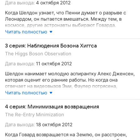
Дата выхода:
4 октября 2012
Когда Шелдон узнает, что Пенни думает о разрыве с
Леонардом, он пытается вмешаться. Между тем, в
космосе, другие астронавты выбирают Говарда.
Читать полностью
3 серия: Наблюдения Бозона Хиггса
The Higgs Boson Observation
Дата выхода:
11 октября 2012
Шелдон нанимает молодую аспирантку Алекс Дженсен,
которая оценит его ранние работы. Но когда она
отвечает на видеовызов Эми, Фаулер потрясена,
увидев, что Алекс – девушка. Заручившись поддержкой
Читать полностью
Пенни, они приходят шпионить за девушкой в
кафетерий университета. Тем временем Говард
4 серия: Минимизация возвращения
сообщает супруге, что его пребывание в космосе
The Re-Entry Minimization
продлевается.
Дата выхода:
18 октября 2012
Когда Говард возвращается на Землю, он расстроен,