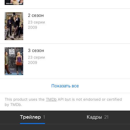
2 сезон
23 серии
2009
3 сезон
23 серии
2009
Показать все
This product uses the
TMDb
API but is not endorsed or certified
by TMDb.
Трейлер
1
Кадры
21