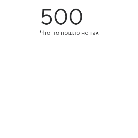
500
Что-то пошло не так