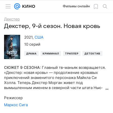
Фильмы онлайн
Декстер
Декстер, 9-й сезон. Новая кровь
2021
,
США
10 серий
ДРАМА
КРИМИНАЛ
ТРИЛЛЕР
ДЕТЕКТИВ
СЮЖЕТ 9 СЕЗОНА
:
Главный тв-маньяк возвращается.
«Декстер: новая кровь» — продолжение кровавых
приключений знаменитого персонажа Майкла Си
Холла. Теперь Декстер Морган живет под
вымышленным именем в северной части штата Нью-
Йорк. Он пытается забыть свое темное прошлое, но в
городе происходит ряд загадочных похищений и
Режиссер
убийств. Эти мрачные события заставляют Декстера
Маркос Сига
снова вернуться к своему невеселому ремеслу.
«Декстер: новая кровь» покажет подросшего сына