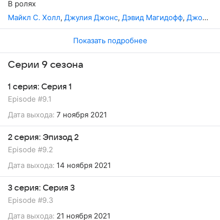
В ролях
главного героя, также в сериал вернется его сестра в
Майкл С. Холл
,
Джулия Джонс
,
Дэвид Магидофф
,
Джонни Секвойя
исполнении Дженнифер Карпентер.
Показать подробнее
Серии 9 сезона
1 серия: Серия 1
Episode #9.1
Дата выхода:
7 ноября 2021
2 серия: Эпизод 2
Episode #9.2
Дата выхода:
14 ноября 2021
3 серия: Серия 3
Episode #9.3
Дата выхода:
21 ноября 2021