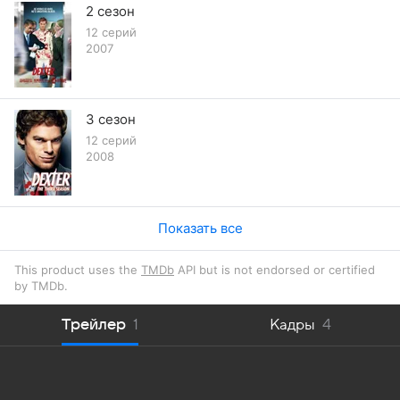
2 сезон
12 серий
2007
3 сезон
12 серий
2008
Показать все
This product uses the
TMDb
API but is not endorsed or certified
by TMDb.
Трейлер
1
Кадры
4