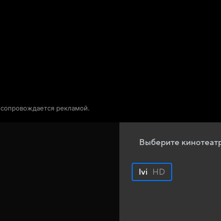
Телепрограмма
Звезды
о сопровождается рекламой.
Выберите кинотеат
Ivi
HD