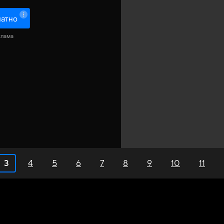
латно
клама
3
4
5
6
7
8
9
10
11