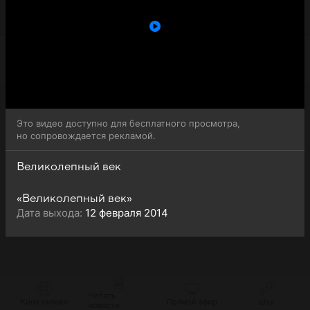
Великолепный век (Muhtesem Yüzyil) доступна для
бесплатного онлайн-просмотра.
Это видео доступно для бесплатного просмотра,
но сопровождается рекламой.
Великолепный век
«Великолепный век»
Дата выхода:
12 февраля 2014
Читать
Кино онлайн
Прямой эфир
Шоу
новости