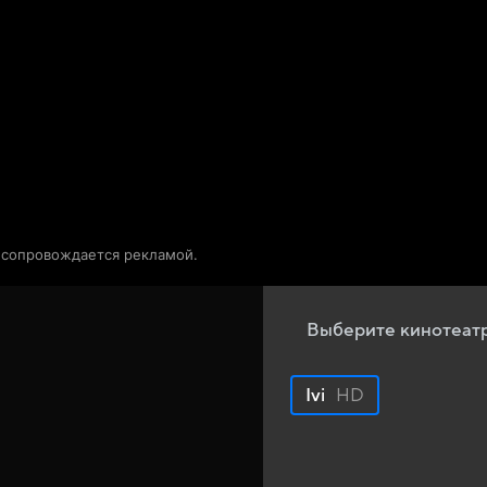
Телепрограмма
Звезды
о сопровождается рекламой.
Выберите кинотеат
Ivi
HD