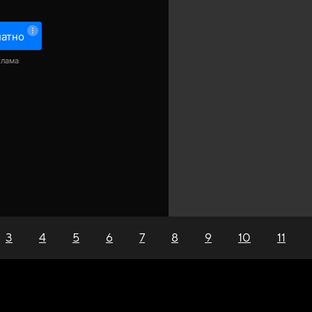
латно
клама
3
4
5
6
7
8
9
10
11