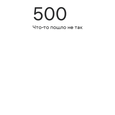
500
Что-то пошло не так