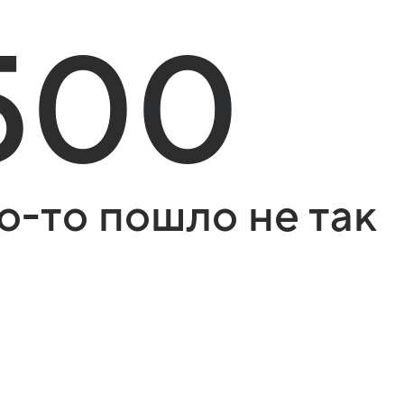
500
о-то пошло не так