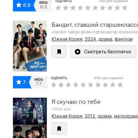
ОЦЕНИТЬ
760 уже оценили
IMDb
6.9
8.3
Бандит, ставший старшеклас
Jopokin naega godeunghaksaengi doeeoss
Южная Корея
,
2024
,
драма
,
фэнтези
Смотреть бесплатно
ОЦЕНИТЬ
636 уже оценили
IMDb
7
7.7
Я скучаю по тебе
I miss you
Южная Корея
,
2012
,
драма
,
мелодрам