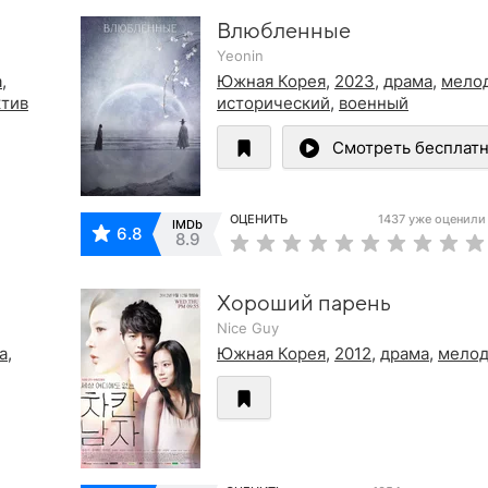
Влюбленные
Yeonin
а
,
Южная Корея
,
2023
,
драма
,
мело
ктив
исторический
,
военный
Смотреть бесплат
ОЦЕНИТЬ
1437 уже оценили
IMDb
6.8
8.9
Хороший парень
Nice Guy
а
,
Южная Корея
,
2012
,
драма
,
мело