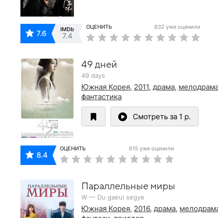
ОЦЕНИТЬ
832 уже оценили
IMDb
7.6
7.4
49 дней
49 days
Южная Корея
,
2011
,
драма
,
мелодрам
фантастика
Смотреть за 1 р.
ОЦЕНИТЬ
615 уже оценили
8.4
Параллельные миры
W — Du gaeui segye
Южная Корея
,
2016
,
драма
,
мелодрам