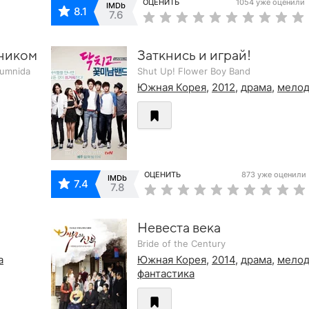
ОЦЕНИТЬ
1054 уже оценили
IMDb
8.1
7.6
сником
Заткнись и играй!
eumnida
Shut Up! Flower Boy Band
Южная Корея
,
2012
,
драма
,
мело
ОЦЕНИТЬ
873 уже оценили
IMDb
7.4
7.8
Невеста века
Bride of the Century
а
Южная Корея
,
2014
,
драма
,
мело
фантастика