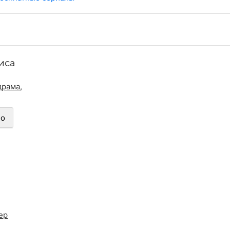
иса
драма
,
но
ер