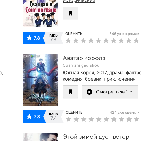
исторический
ОЦЕНИТЬ
546 уже оценили
IMDb
7.8
7.8
Аватар короля
Quan zhi gao shou
а
,
Южная Корея
,
2017
,
драма
,
фанта
комедия
,
боевик
,
приключения
Смотреть за 1 р.
ОЦЕНИТЬ
424 уже оценили
IMDb
7.3
7.4
Этой зимой дует ветер