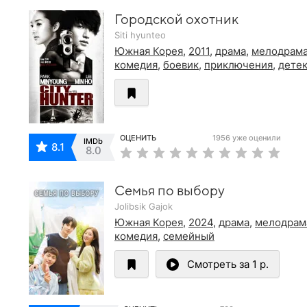
Городской охотник
Siti hyunteo
Южная Корея
,
2011
,
драма
,
мелодрам
комедия
,
боевик
,
приключения
,
дете
ОЦЕНИТЬ
1956 уже оценили
IMDb
8.1
8.0
Семья по выбору
Jolibsik Gajok
Южная Корея
,
2024
,
драма
,
мелодрам
комедия
,
семейный
Смотреть за 1 р.