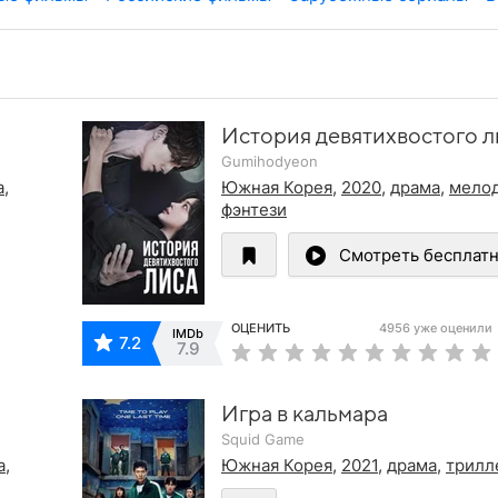
История девятихвостого л
Gumihodyeon
а
,
Южная Корея
,
2020
,
драма
,
мело
фэнтези
Смотреть бесплат
ОЦЕНИТЬ
4956 уже оценили
IMDb
7.2
7.9
Игра в кальмара
Squid Game
а
,
Южная Корея
,
2021
,
драма
,
трилл