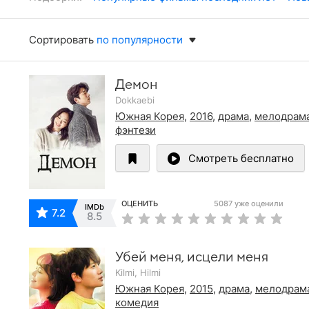
Сортировать
по популярности
Демон
Dokkaebi
Южная Корея
,
2016
,
драма
,
мелодрам
фэнтези
Смотреть бесплатно
ОЦЕНИТЬ
5087 уже оценили
IMDb
7.2
8.5
Убей меня, исцели меня
Kilmi, Hilmi
Южная Корея
,
2015
,
драма
,
мелодрам
комедия