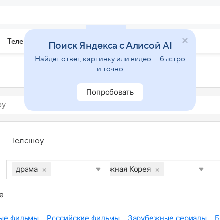
Телепрограмма
Звезды
Поиск Яндекса с Алисой AI
Найдёт ответ, картинку или видео — быстро
и точно
Попробовать
Телешоу
×
×
драма
Южная Корея
е
ые фильмы
Российские фильмы
Зарубежные сериалы
Б