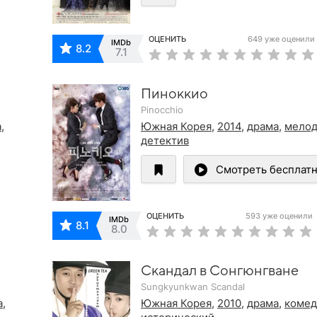
ОЦЕНИТЬ
649 уже оценили
IMDb
8.2
7.1
Пиноккио
Pinocchio
а
,
Южная Корея
,
2014
,
драма
,
мело
детектив
Смотреть бесплат
ОЦЕНИТЬ
593 уже оценили
IMDb
8.1
8.0
Скандал в Сонгюнгване
Sungkyunkwan Scandal
а
,
Южная Корея
,
2010
,
драма
,
комед