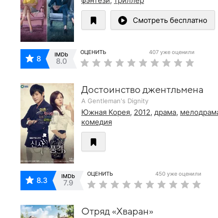
фэнтези
,
триллер
Смотреть бесплатно
ОЦЕНИТЬ
407 уже оценили
IMDb
8
8.0
Достоинство джентльмена
A Gentleman's Dignity
Южная Корея
,
2012
,
драма
,
мелодрам
комедия
ОЦЕНИТЬ
450 уже оценили
IMDb
8.3
7.9
Отряд «Хваран»