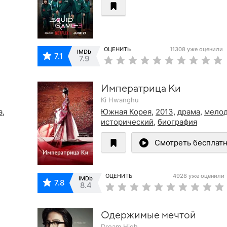
ОЦЕНИТЬ
11308 уже оценили
IMDb
7.1
7.9
Императрица Ки
Ki Hwanghu
а
,
Южная Корея
,
2013
,
драма
,
мело
исторический
,
биография
Смотреть бесплат
ОЦЕНИТЬ
4928 уже оценили
IMDb
7.8
8.4
Одержимые мечтой
Dream High