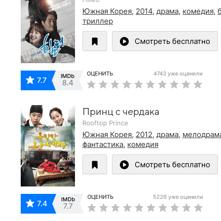
Южная Корея
,
2014
,
драма
,
комедия
,
триллер
Смотреть бесплатно
ОЦЕНИТЬ
4743 уже оценили
IMDb
7.7
8.4
Принц с чердака
Rooftop Prince
Южная Корея
,
2012
,
драма
,
мелодрам
фантастика
,
комедия
Смотреть бесплатно
ОЦЕНИТЬ
5226 уже оценили
IMDb
7.4
7.7