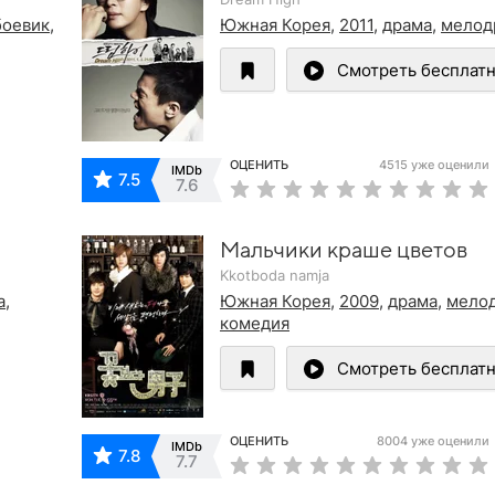
боевик
,
Южная Корея
,
2011
,
драма
,
мелод
Смотреть бесплат
ОЦЕНИТЬ
4515 уже оценили
IMDb
7.5
7.6
Мальчики краше цветов
Kkotboda namja
а
,
Южная Корея
,
2009
,
драма
,
мело
комедия
Смотреть бесплат
ОЦЕНИТЬ
8004 уже оценили
IMDb
7.8
7.7