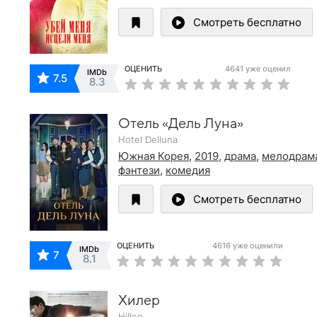
Смотреть бесплатно
ОЦЕНИТЬ
4641 уже оценил
IMDb
7.5
8.3
Отель «Дель Луна»
Hotel Delluna
Южная Корея
,
2019
,
драма
,
мелодрам
фэнтези
,
комедия
Смотреть бесплатно
ОЦЕНИТЬ
4616 уже оценили
IMDb
7
8.1
Хилер
Hilleo