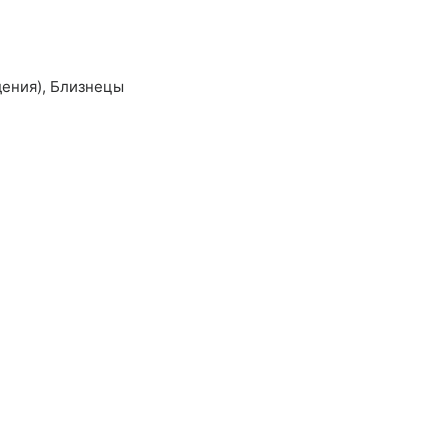
дения),
Близнецы