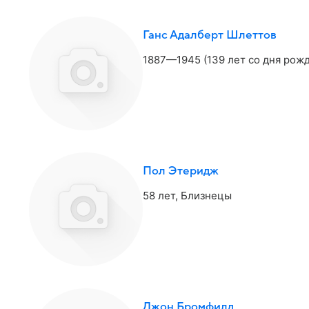
Ганс Адалберт Шлеттов
1887—1945 (139 лет со дня рож
Пол Этеридж
58 лет,
Близнецы
Джон Бромфилд