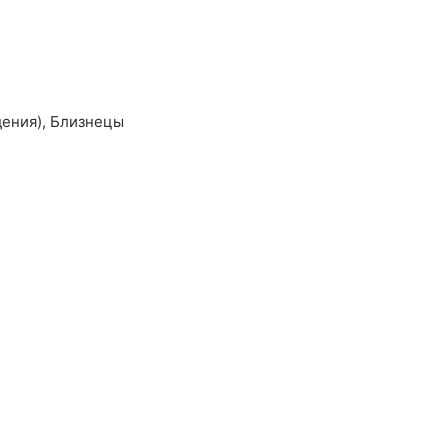
дения),
Близнецы