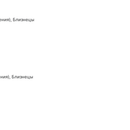
ения),
Близнецы
ния),
Близнецы