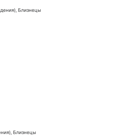
ждения),
Близнецы
ения),
Близнецы