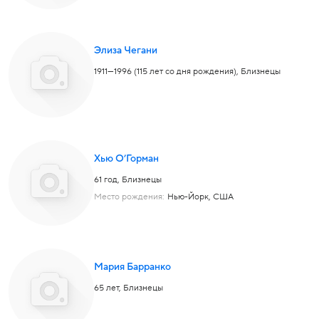
Элиза Чегани
1911—1996 (115 лет со дня рождения),
Близнецы
Хью О’Горман
61 год,
Близнецы
Место рождения:
Нью-Йорк, США
Мария Барранко
65 лет,
Близнецы