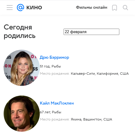
Фильмы онлайн
Сегодня
родились
Дрю Бэрримор
51 год,
Рыбы
Место рождения:
Кальвер-Сити, Калифорния, США
Кайл МакЛоклен
67 лет,
Рыбы
Место рождения:
Якима, Вашингтон, США