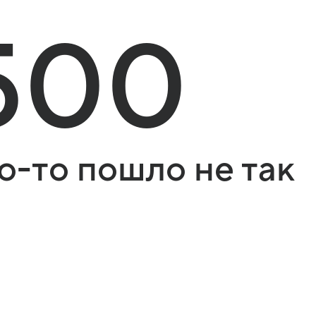
500
о-то пошло не так